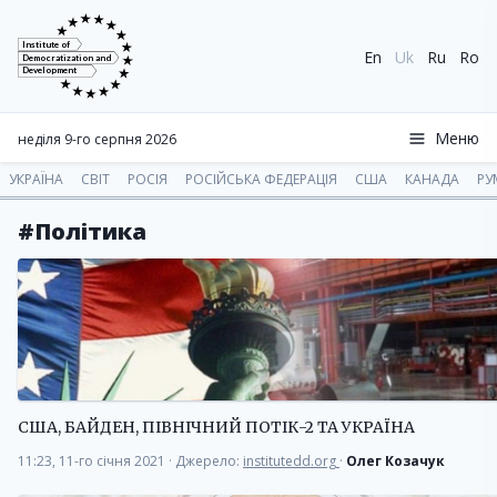
Institute of
En
Uk
Ru
Ro
Democratization and
Development
Меню
неділя 9-го серпня 2026
УКРАЇНА
СВІТ
РОСІЯ
РОСІЙСЬКА ФЕДЕРАЦІЯ
США
КАНАДА
РУ
#Політика
США, БАЙДЕН, ПІВНІЧНИЙ ПОТІК-2 ТА УКРАЇНА
11:23, 11-го січня 2021
·
Джерело:
institutedd.org
·
Олег Козачук