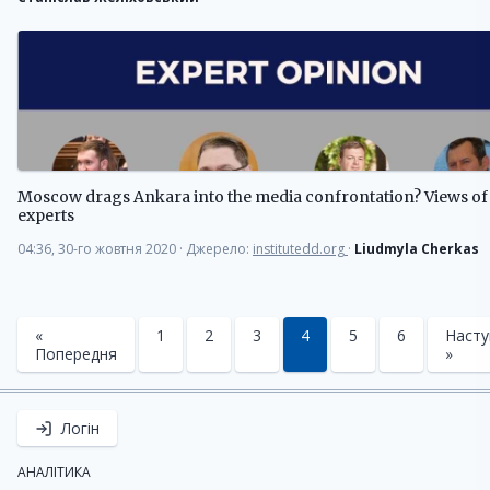
Moscow drags Ankara into the media confrontation? Views of
experts
04:36, 30-го жовтня 2020
·
Джерело:
institutedd.org
·
Liudmyla Cherkas
«
1
2
3
4
5
6
Насту
Попередня
»
Логін
АНАЛІТИКА