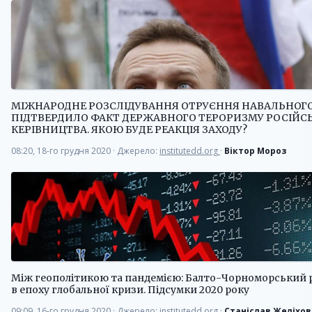
МІЖНАРОДНЕ РОЗСЛІДУВАННЯ ОТРУЄННЯ НАВАЛЬНОГ
ПІДТВЕРДИЛО ФАКТ ДЕРЖАВНОГО ТЕРОРИЗМУ РОСІЙС
КЕРІВНИЦТВА. ЯКОЮ БУДЕ РЕАКЦІЯ ЗАХОДУ?
08:20, 18-го грудня 2020
·
Джерело:
institutedd.org
·
Віктор Мороз
Між геополітикою та пандемією: Балто-Чорноморський 
в епоху глобальної кризи. Підсумки 2020 року
09:09, 16-го грудня 2020
·
Джерело:
institutedd.org
·
Станіслав Желіхо