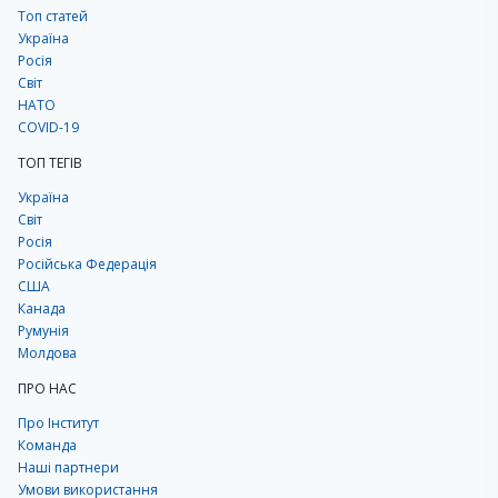
Топ статей
Україна
Росія
Світ
НАТО
COVID-19
ТОП ТЕГІВ
Україна
Світ
Росія
Російська Федерація
США
Канада
Румунія
Молдова
ПРО НАС
Про Інститут
Команда
Наші партнери
Умови використання