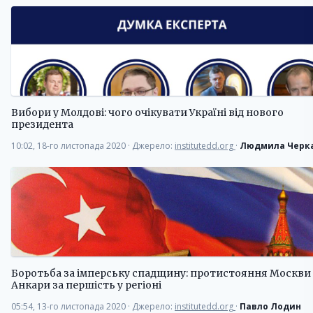
Вибори у Молдові: чого очікувати Україні від нового
президента
10:02, 18-го листопада 2020
·
Джерело:
institutedd.org
·
Людмила Черк
Боротьба за імперську спадщину: протистояння Москви 
Анкари за першість у регіоні
05:54, 13-го листопада 2020
·
Джерело:
institutedd.org
·
Павло Лодин