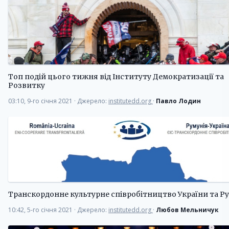
Топ подій цього тижня від Інституту Демократизації та
Розвитку
03:10, 9-го січня 2021
·
Джерело:
institutedd.org
·
Павло Лодин
Транскордонне культурне співробітництво України та Ру
10:42, 5-го січня 2021
·
Джерело:
institutedd.org
·
Любов Мельничук