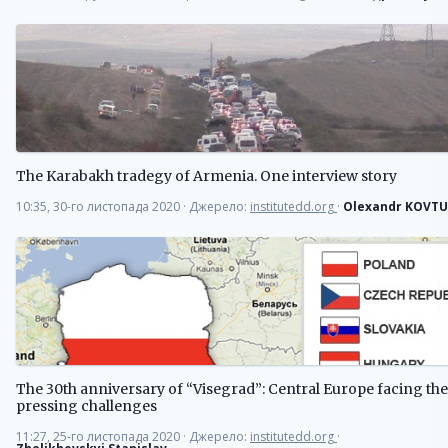
The Karabakh tradegy of Armenia. One interview story
10:35, 30-го листопада 2020
·
Джерело:
institutedd.org
·
Olexandr KOVT
The 30th anniversary of “Visegrad”: Central Europe facing th
pressing challenges
11:27, 25-го листопада 2020
·
Джерело:
institutedd.org
·