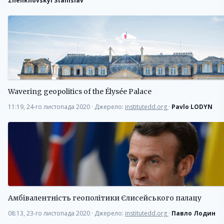
Zhelikhovskyi Stanislav
Wavering geopolitics of the Élysée Palace
11:19, 24-го листопада 2020
·
Джерело:
institutedd.org
·
Pavlo LODYN
Амбівалентність геополітики Єлисейського палацу
08:13, 23-го листопада 2020
·
Джерело:
institutedd.org
·
Павло Лодин