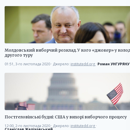
Молдовський виборчий розклад. У кого «джокер» у колод
другого туру
01:51, 3-го листопада 2020
·
Джерело:
institutedd.org
·
Роман УНГУРЯНУ
Постгеловінські будні: США у вихорі виборчого процесу
12:00, 2-го листопада 2020
·
Джерело:
institutedd.org
·
Станіслав Желіховський