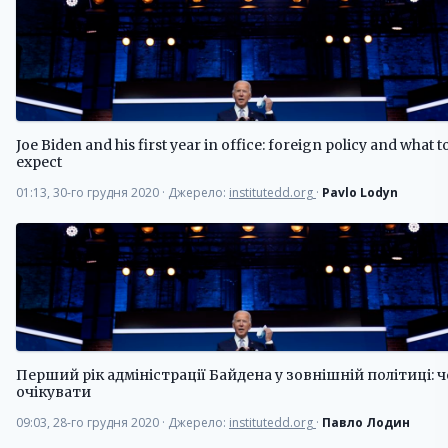
Joe Biden and his first year in office: foreign policy and what t
expect
01:13, 30-го грудня 2020
·
Джерело:
institutedd.org
·
Pavlo Lodyn
Перший рік адміністрації Байдена у зовнішній політиці: 
очікувати
09:03, 28-го грудня 2020
·
Джерело:
institutedd.org
·
Павло Лодин