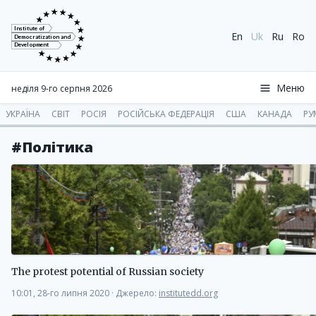
Institute of
En
Uk
Ru
Ro
Democratization and
Development
Меню
неділя 9-го серпня 2026
УКРАЇНА
СВІТ
РОСІЯ
РОСІЙСЬКА ФЕДЕРАЦІЯ
США
КАНАДА
РУ
#Політика
The protest potential of Russian society
10:01, 28-го липня 2020
·
Джерело:
institutedd.org