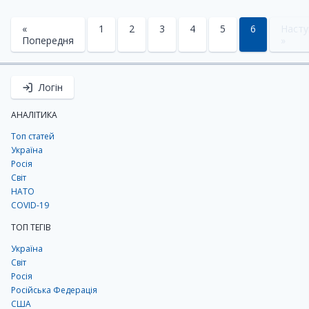
«
1
2
3
4
5
6
Насту
Попередня
»
Логін
АНАЛІТИКА
Топ статей
Україна
Росія
Світ
НАТО
COVID-19
ТОП ТЕГІВ
Україна
Світ
Росія
Російська Федерація
США