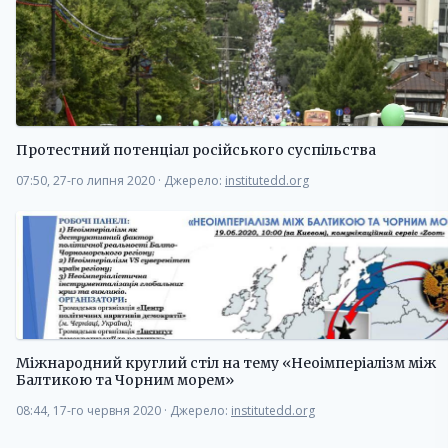
Протестний потенціал російського суспільства
07:50, 27-го липня 2020
·
Джерело:
institutedd.org
Міжнародний круглий стіл на тему «Неоімперіалізм між
Балтикою та Чорним морем»
08:44, 17-го червня 2020
·
Джерело:
institutedd.org