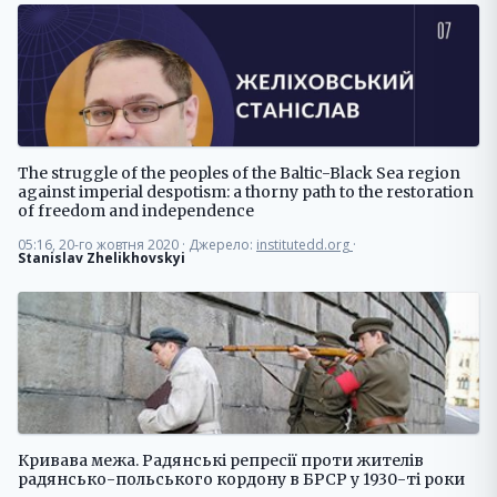
The struggle of the peoples of the Baltic-Black Sea region
against imperial despotism: a thorny path to the restoration
of freedom and independence
05:16, 20-го жовтня 2020
·
Джерело:
institutedd.org
·
Stanislav Zhelikhovskyi
Кривава межа. Радянські репресії проти жителів
радянсько-польського кордону в БРСР у 1930-ті роки