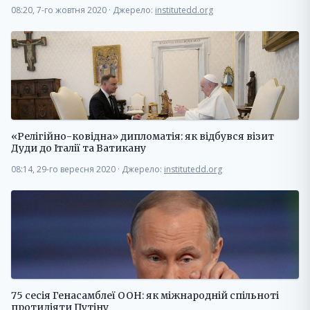
08:20, 7-го жовтня 2020
·
Джерело:
institutedd.org
«Релігійно-ковідна» дипломатія: як відбувся візит
Дуди до Італії та Ватикану
08:14, 29-го вересня 2020
·
Джерело:
institutedd.org
75 сесія Генасамблеї ООН: як міжнародній спільноті
протидіяти Путіну