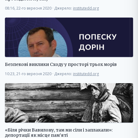
08:16, 22-го вересня 2020
·
Джерело:
institutedd.org
Безпекові виклики Сходу у просторі трьох морів
10:23, 21-го вересня 2020
·
Джерело:
institutedd.org
«Біля річки Вавилону, там ми сіли і заплакали»:
депортації як місце пам’яті