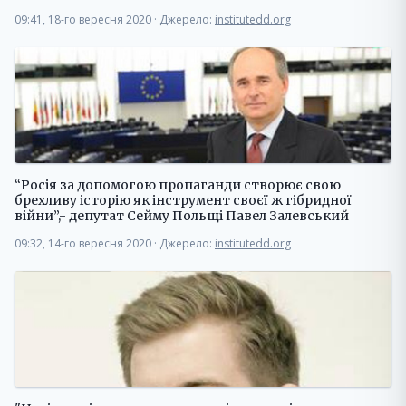
09:41, 18-го вересня 2020
·
Джерело:
institutedd.org
“Росія за допомогою пропаганди створює свою
брехливу історію як інструмент своєї ж гібридної
війни”,- депутат Сейму Польщі Павел Залевський
09:32, 14-го вересня 2020
·
Джерело:
institutedd.org