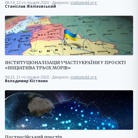
08:14, 22-го грудня 2020
·
Джерело:
institutedd.org
·
Станіслав Желіховський
ІНСТИТУЦІОНАЛІЗАЦІЯ УЧАСТІ УКРАЇНИ У ПРОЄКТІ
«ІНІЦІАТИВА ТРЬОХ МОРІВ»
09:23, 21-го грудня 2020
·
Джерело:
institutedd.org
·
Володимир Кістяник
Постросійський простір