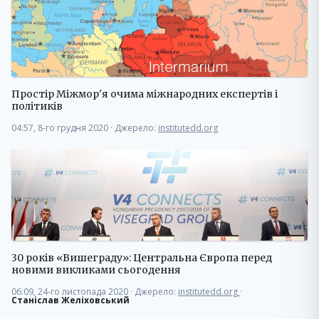
Простір Міжмор'я очима міжнародних експертів і
політиків
04:57, 8-го грудня 2020
·
Джерело:
institutedd.org
30 років «Вишеграду»: Центральна Європа перед
новими викликами сьогодення
06:09, 24-го листопада 2020
·
Джерело:
institutedd.org
·
Станіслав Желіховський