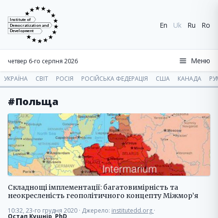
Institute of
En
Uk
Ru
Ro
Democratization and
Development
Меню
четвер 6-го серпня 2026
УКРАЇНА
СВІТ
РОСІЯ
РОСІЙСЬКА ФЕДЕРАЦІЯ
США
КАНАДА
РУ
#Польща
Складнощі імплементації: багатовимірність та
неокресленість геополітичного концепту Міжмор’я
10:32, 23-го грудня 2020
·
Джерело:
institutedd.org
·
Остап Кушнір, PhD