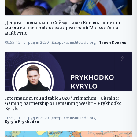
Депутат польського Сейму Павел Коваль: повинні
мислити про нові форми організації Міжмор’я на
майбутнє
09:55, 12-го грудня 2020
·
Джерело:
institutedd.org
·
Павел Коваль
Intermarium round table 2020 “Trimarium - Ukraine:
Gaining partnership or remaining weak.”, - Prykhodko
Kyrylo
10:29, 11-го грудня 2020
·
Джерело:
institutedd.org
·
Kyrylo Prykhodko