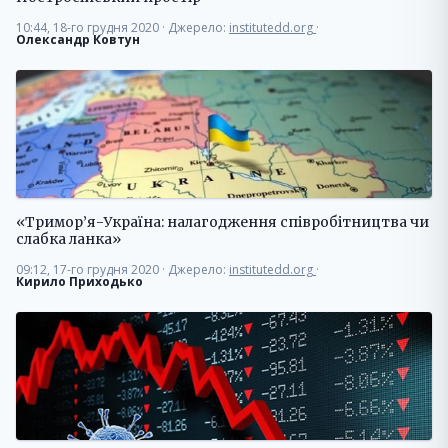
10:44, 18-го грудня 2020
·
Джерело:
institutedd.org
·
Олександр Ковтун
«Тримор’я-Україна: налагодження співробітництва чи
слабка ланка»
09:12, 17-го грудня 2020
·
Джерело:
institutedd.org
·
Кирило Приходько