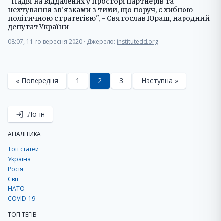
"Надія на віддалених у просторі партнерів та
нехтування зв’язками з тими, що поруч, є хибною
політичною стратегією", - Святослав Юраш, народний
депутат України
08:07, 11-го вересня 2020
·
Джерело:
institutedd.org
« Попередня
1
2
3
Наступна »
Логін
АНАЛІТИКА
Топ статей
Україна
Росія
Світ
НАТО
COVID-19
ТОП ТЕГІВ