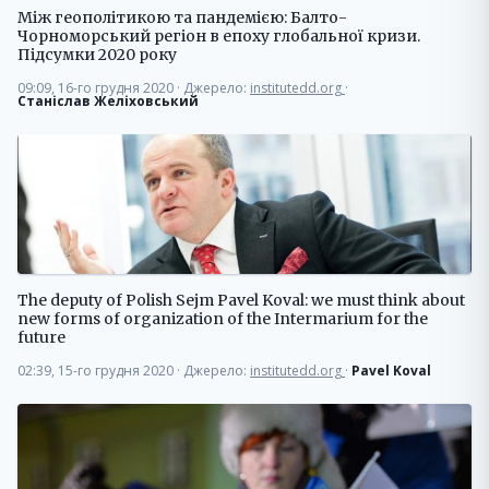
Між геополітикою та пандемією: Балто-
Чорноморський регіон в епоху глобальної кризи.
Підсумки 2020 року
09:09, 16-го грудня 2020
·
Джерело:
institutedd.org
·
Станіслав Желіховський
The deputy of Polish Sejm Pavel Koval: we must think about
new forms of organization of the Intermarium for the
future
02:39, 15-го грудня 2020
·
Джерело:
institutedd.org
·
Pavel Koval