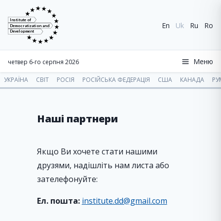
Institute of
En
Uk
Ru
Ro
Democratization and
Development
Меню
четвер 6-го серпня 2026
УКРАЇНА
СВІТ
РОСІЯ
РОСІЙСЬКА ФЕДЕРАЦІЯ
США
КАНАДА
РУ
Наші партнери
Якщо Ви хочете стати нашими
друзями, надішліть нам листа або
зателефонуйте:
Ел. пошта:
institute.dd@gmail.com