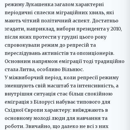
режиму Лукашенка загалом характерні
періодичні сплески міграційних хвиль, які
мають чіткий політичний аспект. Достатньо
згадати, наприклад, вибори президента у 2010,
після яких протести у грудні цього року
спровокували режим до репресій та
переслідувань активістів та опозиціонерів.
Основним напрямом еміграції тоді традиційно
стала Литва, особливо Вільнюс.
У міжвиборчий період, коли репресії режиму
зменшують свій масштаб та інтенсивність, а
внутрішня ситуація стає більш спокійною
еміграція з Білорусі набуває типового для
Східної Європи характеру: виїжджають в
основному молоді люди для навчання та
роботи. Звичайно, що далеко не всі з них