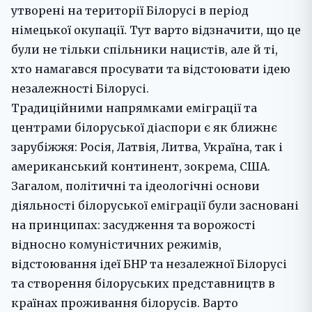
утворені на території Білорусі в період
німецької окупації. Тут варто відзначити, що це
були не тільки спільники нацистів, але й ті,
хто намагався просувати та відстоювати ідею
незалежності Білорусі.
Традиційними напрямками еміграції та
центрами білоруської діаспори є як ближнє
зарубіжжя: Росія, Латвія, Литва, Україна, так і
американський континент, зокрема, США.
Загалом, політичні та ідеологічні основи
діяльності білоруської еміграції були засновані
на принципах: засудження та ворожості
відносно комуністичних режимів,
відстоювання ідеї БНР та незалежної Білорусі
та створення білоруських представництв в
країнах проживання білорусів. Варто