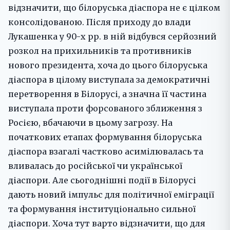
відзначити, що білоруська діаспора не є цілком
консолідованою. Після приходу до влади
Лукашенка у 90-х рр. в ній відбувся серйозний
розкол на прихильників та противників
нового президента, хоча до цього білоруська
діаспора в цілому виступала за демократичні
перетворення в Білорусі, а значна її частина
виступала проти форсованого зближення з
Росією, вбачаючи в цьому загрозу. На
початкових етапах формування білоруська
діаспора взагалі частково асимілювалась та
вливалась до російської чи української
діаспори. Але сьогоднішні події в Білорусі
дають новий імпульс для політичної еміграції
та формування інституціонально сильної
діаспори. Хоча тут варто відзначити, що для