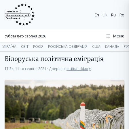
Institute of
En
Uk
Ru
Ro
Democratization and
Development
Меню
субота 8-го серпня 2026
УКРАЇНА
СВІТ
РОСІЯ
РОСІЙСЬКА ФЕДЕРАЦІЯ
США
КАНАДА
РУ
Білоруська політична еміграція
11:34, 11-го серпня 2021
·
Джерело:
institutedd.org