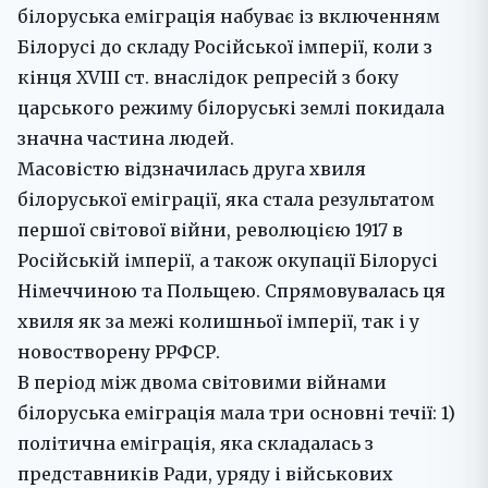
білоруська еміграція набуває із включенням
Білорусі до складу Російської імперії, коли з
кінця ХVІІІ ст. внаслідок репресій з боку
царського режиму білоруські землі покидала
значна частина людей.
Масовістю відзначилась друга хвиля
білоруської еміграції, яка стала результатом
першої світової війни, революцією 1917 в
Російській імперії, а також окупації Білорусі
Німеччиною та Польщею. Спрямовувалась ця
хвиля як за межі колишньої імперії, так і у
новостворену РРФСР.
В період між двома світовими війнами
білоруська еміграція мала три основні течії: 1)
політична еміграція, яка складалась з
представників Ради, уряду і військових