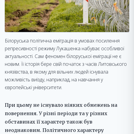
Білоруська політична еміграція в умовах посилення
репресивності режиму Лукашенка набуває особливої
актуальності. Сам феномен білоруської еміграції не є
новим. Її історія бере свій початок з часів Литовського
князівства, в якому для вільних людей існувала
можливість виїзду, наприклад, на навчання у
європейські університети.
При цьому не існувало ніяких обмежень на
повернення. У різні періоди та у різних
обставинах її характер також був
неоднаковим. Політичного характеру