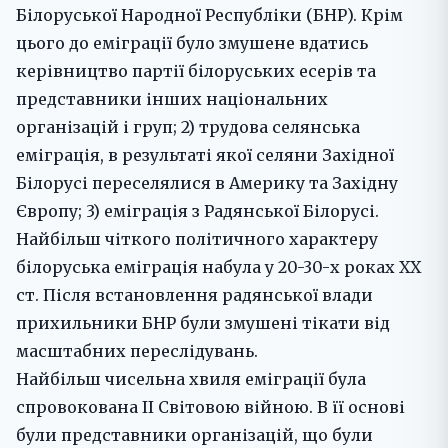
Білоруської Народної Республіки (БНР). Крім
цього до еміграції було змушене вдатись
керівництво партії білоруських есерів та
представники інших національних
організацій і груп; 2) трудова селянська
еміграція, в результаті якої селяни Західної
Білорусі переселялися в Америку та Західну
Європу; 3) еміграція з Радянської Білорусі.
Найбільш чіткого політичного характеру
білоруська еміграція набула у 20-30-х роках ХХ
ст. Після встановлення радянської влади
прихильники БНР були змушені тікати від
масштабних переслідувань.
Найбільш чисельна хвиля еміграції була
спровокована ІІ Світовою війною. В її основі
були представники організацій, що були