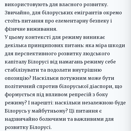
використовують для власного розвитку.
Звичайно, для білоруських емігрантів окремо
стоїть питання про елементарну безпеку і
фізичне виживання.
У цьому контексті для режиму виникає
декілька принципових питань: яка міра шкоди
для перспективного розвитку людського
капіталу Білорусі від намагань режиму себе
стабілізувати та подолати внутрішню
опозицію? Наскільки потужним може бути
політичний спротив білоруської діаспори, що
формується під впливом репресій з боку
режиму? І нарешті: наскільки незалежною буде
Білорусь у майбутньому? Ці питання є
надзвичайно болючими та важливими для
розвитку Білорусі.