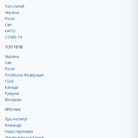
Топ статей
Україна
Росія
Світ
НАТО
COVID-19
ТОП ТЕГІВ
Україна
Світ
Росія
Російська Федерація
США
Канада
Румунія
Молдова
ПРО НАС
Про Інститут
Команда
Наші партнери
Умови використання