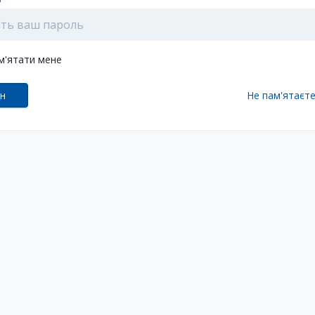
м'ятати мене
ін
Не пам'ятаєт