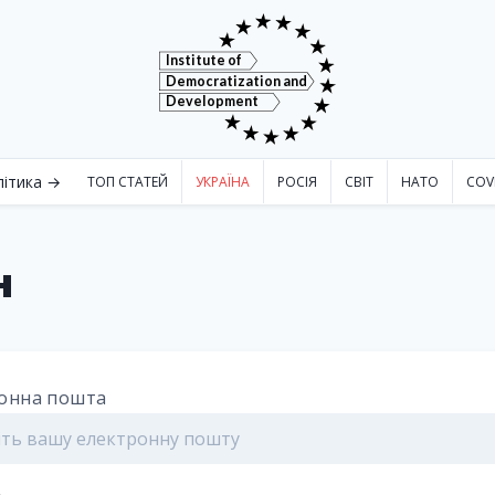
Institute of
Democratization and
Development
літика →
ТОП СТАТЕЙ
УКРАЇНА
РОСІЯ
СВІТ
НАТО
COV
н
онна пошта
ь