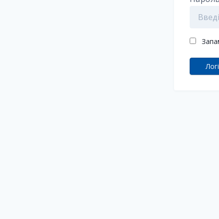
Запа
Лог