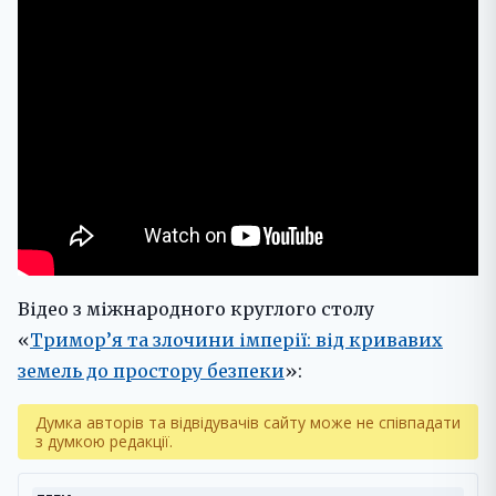
Відео з міжнародного круглого столу
«
Тримор’я та злочини імперії: від кривавих
земель до простору безпеки
»:
Думка авторів та відвідувачів сайту може не співпадати
з думкою редакції.