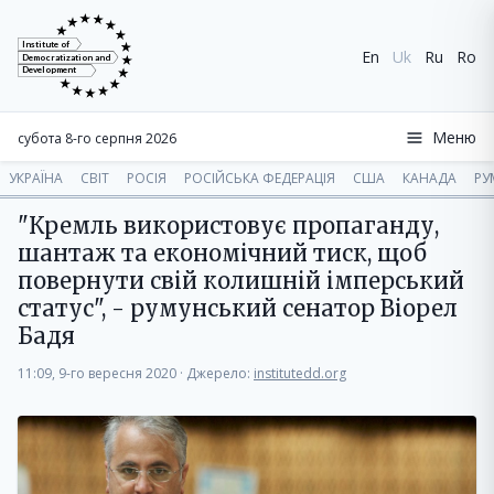
Institute of
En
Uk
Ru
Ro
Democratization and
Development
Меню
субота 8-го серпня 2026
УКРАЇНА
СВІТ
РОСІЯ
РОСІЙСЬКА ФЕДЕРАЦІЯ
США
КАНАДА
РУ
"Кремль використовує пропаганду,
шантаж та економічний тиск, щоб
повернути свій колишній імперський
статус", - румунський сенатор Віорел
Бадя
11:09, 9-го вересня 2020
·
Джерело:
institutedd.org