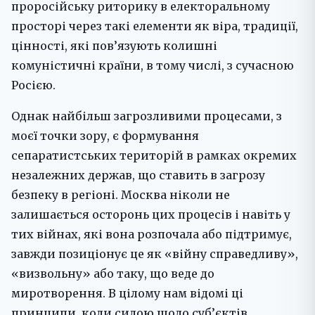
проросійську риторику в електоральному
просторі через такі елементи як віра, традиції,
цінності, які пов’язують колишні
комуністичні країни, в тому числі, з сучасною
Росією.
Однак найбільш загрозливими процесами, з
моєї точки зору, є формування
сепаратистських територій в рамках окремих
незалежних держав, що ставить в загрозу
безпеку в регіоні. Москва ніколи не
залишається осторонь цих процесів і навіть у
тих війнах, які вона розпочала або підтримує,
завжди позиціонує це як «війну справедливу»,
«визвольну» або таку, що веде до
миротворення. В цілому нам відомі ці
принципи, коли силою щодо суб’єктів