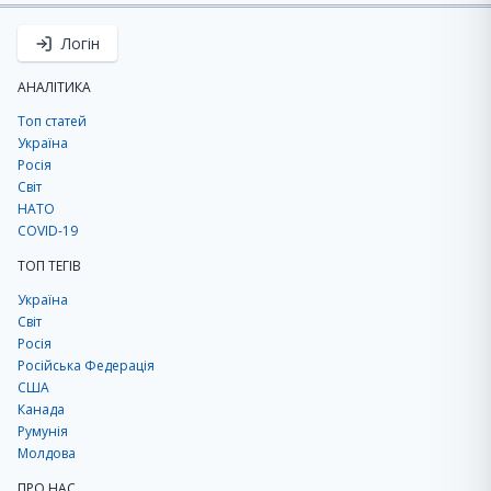
Логін
АНАЛІТИКА
Топ статей
Україна
Росія
Світ
НАТО
COVID-19
ТОП ТЕГІВ
Україна
Світ
Росія
Російська Федерація
США
Канада
Румунія
Молдова
ПРО НАС