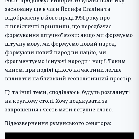
Росія продовжує використовувати політику,
засновану ще в часи Йосифа Сталіна та
відображену в його праці 1951 року про
лінгвістичні принципи, що передбачає
формування штучної мови: якщо ми формуємо
штучну мову, ми формуємо новий народ,
формуючи новий народ чи націю, ми
фрагментуємо існуючі народи і нації. Таким
чином, при поділі цілого на частини легше
впливати на близький геополітичний простір.
Ці та інші теми, сподіваюсь, будуть розглянуті
на круглому столі. Хочу подякувати за
запрошення і честь мати вступне слово.
Відеозвернення румунського сенатора: