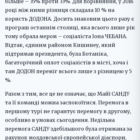
більше – 35% проти 33%. Для порівняння, у 2016
році між ними різниця складала 10 % на
користь ДОДОНА. Досить знаковим цього разу є
програш останнім столиці, яка всього лише рік
тому обрала мером – соціаліста Іона ЧЕБАНА.
Відтак, єдиним районом Кишинеу, який
підтримав президента, була Ботаніка,
багаторічний оплот соціалістів в місті, хоча і
там ДОДОН переміг всього лише з різницею у 5
%.
Разом з тим, все це не означає, що Майї САНДУ
та її команді можна заспокоїтися. Перемога в
першому турі не гарантує перемогу в другому,
особливо в умовах сьогодення. Недільна
перемога САНДУ здебільшого була отримана за
рахунок молдовської європейської діаспори,