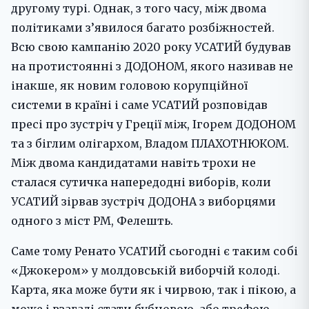
другому турі. Однак, з того часу, між двома
політиками з’явилося багато розбіжностей.
Всю свою кампанію 2020 року УСАТИЙ будував
на протистоянні з ДОДОНОМ, якого називав не
інакше, як новим головою корупційної
системи в країні і саме УСАТИЙ розповідав
пресі про зустріч у Греції між, Ігорем ДОДОНОМ
та з біглим олігархом, Владом ПЛАХОТНЮКОМ.
Між двома кандидатами навіть трохи не
сталася сутичка напередодні виборів, коли
УСАТИЙ зірвав зустріч ДОДОНА з виборцями
одного з міст РМ, Фелешть.
Саме тому Ренато УСАТИЙ сьогодні є таким собі
«Джокером» у молдовській виборчій колоді.
Карта, яка може бути як і чирвою, так і пікою, а