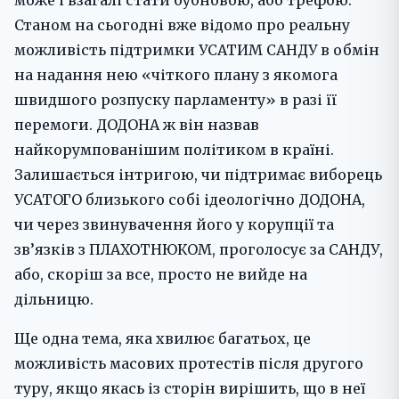
може і взагалі стати бубновою, або трефою.
Станом на сьогодні вже відомо про реальну
можливість підтримки УСАТИМ САНДУ в обмін
на надання нею «чіткого плану з якомога
швидшого розпуску парламенту» в разі її
перемоги. ДОДОНА ж він назвав
найкорумпованішим політиком в країні.
Залишається інтригою, чи підтримає виборець
УСАТОГО близького собі ідеологічно ДОДОНА,
чи через звинувачення його у корупції та
зв’язків з ПЛАХОТНЮКОМ, проголосує за САНДУ,
або, скоріш за все, просто не вийде на
дільницю.
Ще одна тема, яка хвилює багатьох, це
можливість масових протестів після другого
туру, якщо якась із сторін вирішить, що в неї