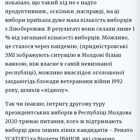
показало, що такий хід не є надто
продуктивним., оскільки ,насправді, на ці
вибори приїхала дуже мала кількість виборців
з Лівобережжя. В результаті вони склали лише 1
% від загальної кількості виборців. Можливо,
це сталося через пандемію, (придністровські
ЗМІ зображують ситуацію в Молдові більш
важкою, ніж власне в самій невизнаної
республіці), можливо внаслідок оголошеної
заздалегідь блокади ветеранами війни 1992
року, шляхів «підвозу».
Так чи інакше, інтригу другому туру
президентських виборів в Республіці Молдова
2020 тримає питання, кого ж підтримають
виборці двох інших лівих кандидатів – Ренато
УСАТОГО та Віолети ІВАНОВ, які сумарно