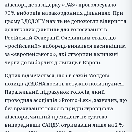
діаспорі, де за лідерку «PAS» проголосувало
70% виборців на закордонних дільницях. При
цьому І.ДОДОНУ навіть не допомогли відкриття
додаткових дільниць для голосування в
Російській Федерації. Очевидним стало, що
«російський» виборець виявився пасивнішим
за «європейського», які створили величезні
черги до виборчих дільниць в Європі.
Однак відмічається, що і в самій Молдові
позиції ДОДОНА досить потужно похитнулися.
Паралельний підрахунок голосів, який
проводила асоціація «Promo-Lex», зазначив, що
без врахування голосів придністровців та
діаспори, чинний президент не суттєво
випередивши САНДУ, отримавши лише на 2 %