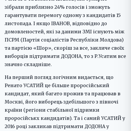
зібрали приблизно 24% голосів і зможуть
гарантувати перемогу одному з кандидатів 15
листопада. І якщо ІВАНОВ, відповідно до
домовленостей, які за даними ЗМІ існують між
ПСРМ (Партія соціалістів Республіки Молдова)
та партією «Шор», скоріш за все, закличе своїх
виборців підтримати ДОДОНА, то з Р.Усатим все
значно складніше.
На перший погляд логічним видається, що
Ренато УСАТИЙ це більше проросійський
кандидат, який багато прожив та працював в
Москві, його виборець здебільшого з півночі
країни (регіони стабільної підримки
проросійськх кандидатів). Та і самий УСАТИЙ у
2016 році закликав підтримати ДОДОНА у