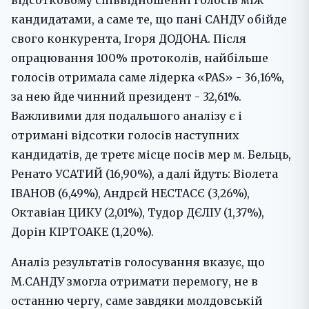
відсотковому співвідношенні голосів між
кандидатами, а саме те, що пані САНДУ обійде
свого конкурента, Ігоря ДОДОНА. Після
опрацювання 100% протоколів, найбільше
голосів отримала саме лідерка «PAS» - 36,16%,
за нею йде чинний президент - 32,61%.
Важливими для подальшого аналізу є і
отримані відсотки голосів наступних
кандидатів, де третє місце посів мер м. Бельць,
Ренато УСАТИЙ (16,90%), а далі йдуть: Віолета
ІВАНОВ (6,49%), Андрєй НЕСТАСЄ (3,26%),
Октавіан ЦИКУ (2,01%), Тудор ДЄЛІУ (1,37%),
Дорін КІРТОАКЕ (1,20%).
Аналіз результатів голосування вказує, що
М.САНДУ змогла отримати перемогу, не в
останню чергу, саме завдяки молдовській