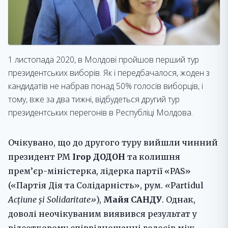
1 листопада 2020, в Молдові пройшов перший тур
президентських виборів. Як і передбачалося, жоден з
кандидатів не набрав понад 50% голосів виборців, і
тому, вже за два тижні, відбудеться другий тур
президентських перегонів в Республіці Молдова.
Очікувано, що до другого туру вийшли чинний
президент РМ
Ігор ДОДОН
та колишня
прем’єр-міністерка, лідерка партії «PAS»
(«Партія Дія та Солідарність», рум.
«
Partidul
Acțiune
și
Solidaritate
»
),
Майя САНДУ
. Однак,
доволі неочікуваним виявився результат у