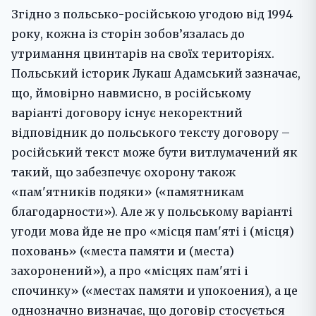
Згідно з польсько-російською угодою від 1994
року, кожна із сторін зобов’язалась до
утримання цвинтарів на своїх територіях.
Польський історик Лукаш Адамський зазначає,
що, ймовірно навмисно, в російському
варіанті договору існує некоректний
відповідник до польського тексту договору –
російський текст може бути витлумачений як
такий, що забезпечує охорону також
«пам'ятників подяки» («памятникам
благодарности»). Але ж у польському варіанті
угоди мова йде не про «місця пам'яті і (місця)
поховань» («места памяти и (места)
захоронений»), а про «місцях пам'яті і
спочинку» («местах памяти и упокоения), а це
однозначно визначає, що договір стосується