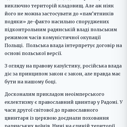
виключно територій кладовищ. Але аж ніяк
його не можна застосувати до «пам’ятників
подяки» де-факто насильно споруджених
підконтрольним радянській владі польським
режимом часів комуністичної окупації
Польщі. Польська влада інтерпретує договір на
основі польської версії.
З огляду на правову казуїстику, російська влада
діє за принципом закон є закон, але правда має
бути на нашому боці.
Досконалим прикладом неоімперського
еклектизму є православний цвинтар у Радомі. У
часи другої світової до православного
цвинтаря із церквою доєднали поховання
радянських воїнів. Нині на єдиній території