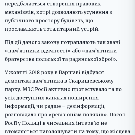
передбачається створення правових
механізмів, котрі дозволяють усунення з
публічного простору будівель, що
прославляють тоталітарний устрій.
Під дії даного закону потрапляють так звані
«пам’ятники вдячності» або «пам’ятники
братерства польської та радянської зброї».
У жовтні 2018 року в Варшаві відбувся
демонтаж пам’ятника в Скаришевському
парку. МЗС Росії активно протестувало та по
усіх доступних каналах поширення
інформації, чи радше – дезінформації,
розповідало про «ревізіонізм поляків». Посол
Росії у Польщі в чисельних інтерв’ю не
втомляється наголошувати на тому, що місцева