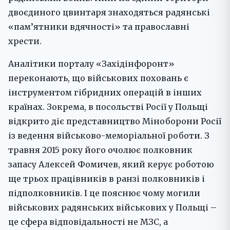
двоєдиного цвинтаря знаходяться радянські
«пам’ятники вдячності» та православні
хрести.
Аналітики порталу «Західінфоронт»
переконають, що військових поховань є
інструментом гібридних операцій в інших
країнах. Зокрема, в посольстві Росії у Польщі
відкрито діє представництво Міноборони Росії
із ведення військово-меморіальної роботи. З
травня 2015 року його очолює полковник
запасу Алексей Фомичев, який керує роботою
ще трьох працівників в ранзі полковників і
підполковників. І це пояснює чому могили
військових радянських військових у Польщі –
це сфера відповідальності не МЗС, а