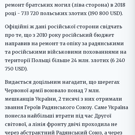
ремонт братських могил (ліва сторона) в 2018
році - 733 720 польських злотих (190 800 USD).
Офіційні ж дані російської сторони свідчать
про те, що з 2010 року російський бюджет
направив на ремонт та опіку за радянськими
та російськими військовими похованнями на
території Польщі більше 24 млн. злотих (6 240
750 USD).
Видається доцільним нагадати, що шерегах
Червоної армії воювало понад 7 млн.
мешканців України, 2 тисячі з них отримали
звання Героїв Радянського Союзу. Саме Україна
понесла найбільші втрати під час Другої
світової, а лінія фронту двічі проходила не
через абстрактний Радянський Союз, а через