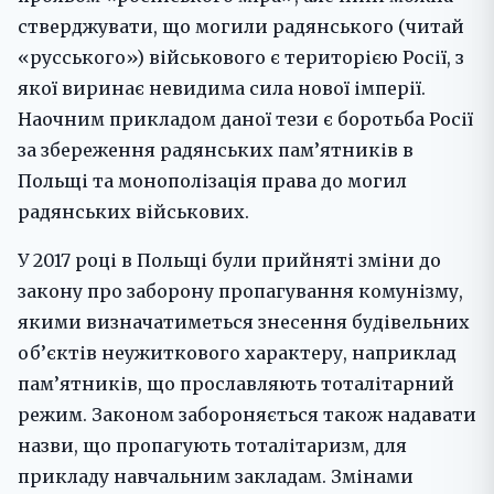
стверджувати, що могили радянського (читай
«русського») військового є територією Росії, з
якої виринає невидима сила нової імперії.
Наочним прикладом даної тези є боротьба Росії
за збереження радянських пам’ятників в
Польщі та монополізація права до могил
радянських військових.
У 2017 році в Польщі були прийняті зміни до
закону про заборону пропагування комунізму,
якими визначатиметься знесення будівельних
об’єктів неужиткового характеру, наприклад
пам’ятників, що прославляють тоталітарний
режим. Законом забороняється також надавати
назви, що пропагують тоталітаризм, для
прикладу навчальним закладам. Змінами