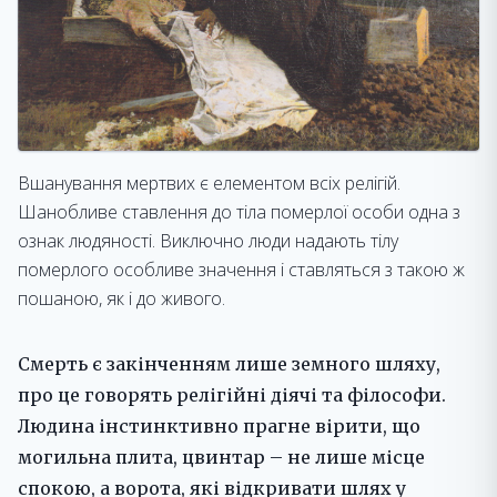
Вшанування мертвих є елементом всіх релігій.
Шанобливе ставлення до тіла померлої особи одна з
ознак людяності. Виключно люди надають тілу
померлого особливе значення і ставляться з такою ж
пошаною, як і до живого.
Смерть є закінченням лише земного шляху,
про це говорять релігійні діячі та філософи.
Людина інстинктивно прагне вірити, що
могильна плита, цвинтар – не лише місце
спокою, а ворота, які відкривати шлях у