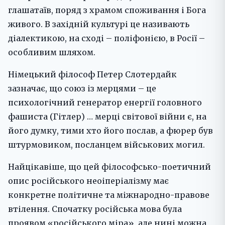
глашатаїв, поряд з храмом споживання і Бога
живого. В західній культурі це називають
діалектикою, на сході – поліфонією, в Росії –
особливим шляхом.
Німецький філософ Петер Слотердайк
зазначає, що союз із мерцями – це
психологічний генератор енергії головного
фашиста (Гітлер) … мерці світової війни є, на
його думку, тими хто його послав, а фюрер був
штурмовиком, посланцем військових могил.
Найцікавіше, що цей філософсько-поетичний
опис російського неоіперіалізму має
конкретне політичне та міжнародно-правове
втілення. Спочатку російська мова була
проявом «російського міра», але нині можна