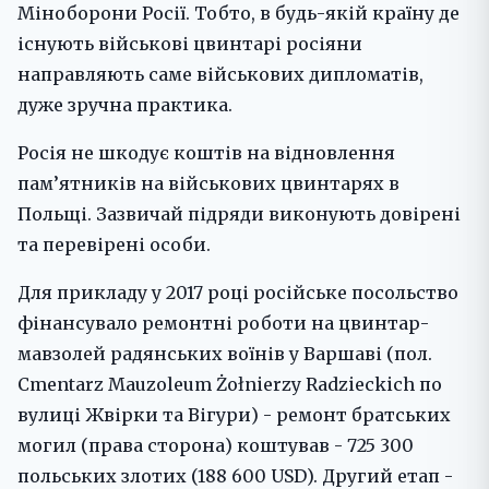
Міноборони Росії. Тобто, в будь-якій країну де
існують військові цвинтарі росіяни
направляють саме військових дипломатів,
дуже зручна практика.
Росія не шкодує коштів на відновлення
пам’ятників на військових цвинтарях в
Польщі. Зазвичай підряди виконують довірені
та перевірені особи.
Для прикладу у 2017 році російське посольство
фінансувало ремонтні роботи на цвинтар-
мавзолей радянських воїнів у Варшаві (пол.
Cmentarz Mauzoleum Żołnierzy Radzieckich по
вулиці Жвірки та Вігури) - ремонт братських
могил (права сторона) коштував - 725 300
польських злотих (188 600 USD). Другий етап -