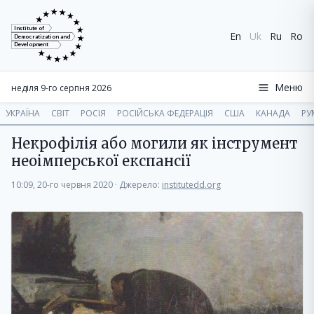
Institute of
En
Uk
Ru
Ro
Democratization and
Development
Меню
неділя 9-го серпня 2026
УКРАЇНА
СВІТ
РОСІЯ
РОСІЙСЬКА ФЕДЕРАЦІЯ
США
КАНАДА
РУ
Некрофілія або могили як інструмент
неоімперської експансії
10:09, 20-го червня 2020
·
Джерело:
institutedd.org