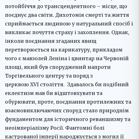
потойбіччя до трансцендентного – місце, що
поєднує два світи. Дихотомія смерті та життя
сприймається людиною у натуральний спосіб і
викликає почуття страху і захоплення. Однак,
інколи поєднання згаданих явищ
перетворюється на карикатуру, прикладом
чого є мавзолей Леніна і цвинтар на Червоній
площі, який був споруджений напроти
Торгівельного центру та поряд з
церквою XVI століття. Здавалось би подібний
еклектизм мав би відштовхувати та
обурювати, проте, поєднання протилежних та
взаємовиключаючих споруд стало природнім
фундаментом для історичного реваншизму та
неоімперіалізму Росії. Фантомні болі
кастрованої імперії народжується з могил її