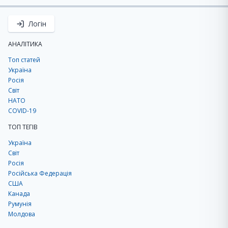
Логін
АНАЛІТИКА
Топ статей
Україна
Росія
Світ
НАТО
COVID-19
ТОП ТЕГІВ
Україна
Світ
Росія
Російська Федерація
США
Канада
Румунія
Молдова