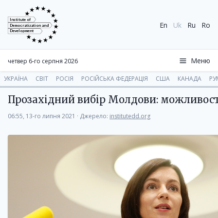
Institute of
En
Uk
Ru
Ro
Democratization and
Development
Меню
четвер 6-го серпня 2026
УКРАЇНА
СВІТ
РОСІЯ
РОСІЙСЬКА ФЕДЕРАЦІЯ
США
КАНАДА
РУ
Прозахідний вибір Молдови: можливост
06:55, 13-го липня 2021
·
Джерело:
institutedd.org