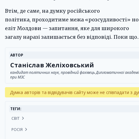
Втім, де саме, на думку російського
політика, проходитиме межа «розсудливості» н
еліт Молдови — запитання, яке для широкого
загалу наразі залишається без відповіді. Поки що
АВТОР
Станіслав Желіховський
кандидат політичних наук, провідний фахівець Дипломатичної академії 
при МЗС
Думка авторів та відвідувачів сайту може не співпадати з ду
ТЕГИ:
СВІТ
РОСІЯ