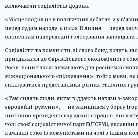
включаючи соціалістів Додона.
«Місце злодіїв не в політичних дебатах, а у в’язни
перед судом народу, а після 11 липня — перед зви
опонентам напередодні голосування заповідали
Соціалісти та комуністи, зі свого боку, хочуть, 
приєдналася до Євразійського економічного союз
Росія. Вони також вимагають для російської мов
міжнаціонального спілкування», тобто мови, на
спілкуватися представники різних етнічних груп
«Там сидять люди, яким віддають накази з-зако
європейці, румуни», — не залишився у боргу Ігор
нинішню президентську адміністрацію. Він взяву
чолі своєї соціалістичної партії(ПСРМ), уклавши
кампанії союз із комуністами на чолі з іншим к