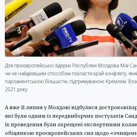
Для проєвропейської лідерки Республіки Молдова Маї Са
чи не найдієвішим способом покласти край конфлікту, який
парламентською більшістю, підтримуваною Кремлем. Влас
2021 року.
А вже 11 липня у Молдові відбулися достроковіпа
які були одним із передвиборчих постулатів Санду.
їх проведення були охрещені експертними кола
обіцянкою проєвропейських сил щодо «очищен