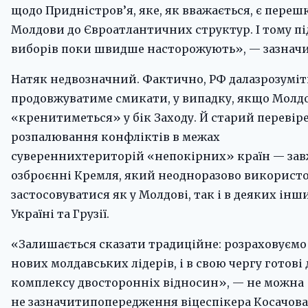
щодо Придністров’я, яке, як вважається, є пере
Молдови до Євроатлантичних структур. І тому п
виборів поки швидше насторожують», — зазначи
Натяк недвозначний. Фактично, РФ далазрозуміти
продовжуватиме смикати, у випадку, якщо Молдо
«кренитиметься» у бік Заходу. Й старий перевір
розпалювання конфліктів в межах
сувереннихтериторій «непокірних» країн — зав
озброєнні Кремля, який неодноразово використо
застосовуватися як у Молдові, так і в деяких інш
Україні та Грузії.
«Залишається сказати традиційне: розраховуємо 
нових молдавських лідерів, і в свою чергу готові д
комплексу двосторонніх відносин», — не можна
не зазначитипопередження віцеспікера Косачова