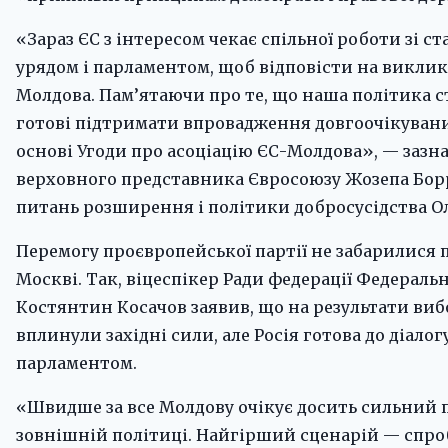
«Зараз ЄС з інтересом чекає спільної роботи зі с
урядом і парламентом, щоб відповісти на виклик
Молдова. Пам’ятаючи про те, що наша політика с
готові підтримати впровадження довгоочікувани
основі Угоди про асоціацію ЄС-Молдова», — зазна
верховного представника Євросоюзу Жозепа Борр
питань розширення і політики добросусідства Ол
Перемогу проєвропейської партії не забарилися 
Москві. Так, віцеспікер Ради федерації Федеральн
Костянтин Косачов заявив, що на результати виб
вплинули західні сили, але Росія готова до діалог
парламентом.
«Швидше за все Молдову очікує досить сильний 
зовнішній політиці. Найгірший сценарій — спро