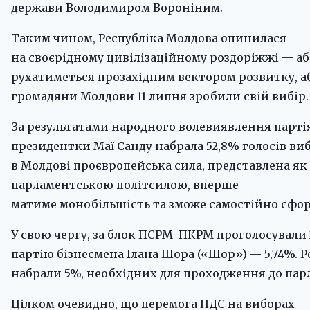
держави Володимиром Вороніним.
Таким чином, Республіка Молдова опинилася
на своєрідному цивілізаційному роздоріжжі — а
рухатиметься прозахідним вектором розвитку, аб
громадяни Молдови 11 липня зробили свій вибір.
За результатами народного волевиявлення парті
президентки Маї Санду набрала 52,8% голосів вибо
в Молдові проєвропейська сила, представлена як 
парламентською політсилою, вперше
матиме монобільшість та зможе самостійно сфор
У свою чергу, за блок ПСРМ-ПКРМ проголосували 2
партію бізнесмена Ілана Шора («Шор») — 5,74%. Р
набрали 5%, необхідних для проходження до пар
Цілком очевидно, що перемога ПДС на виборах 