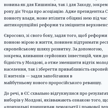
новина як для Кишиніва, так і для Заходу, зокрема
року діє Угода про асоціацію. Адже президентка 
повноту влади, може втілити обіцяні нею під час
антикорупційні реформи та зміцнити верховенст
Євросоюз, зі свого боку, задля того, щоб реформи
повною мірою в життя, повинен підтримати респу
європейському шляху розвитку. За допомогою,
зокрема, вливання серйозних інвестицій, чим д
бідність у Молдові, а отже зменшити відтік моло
населення, так і зберегти привабливість європейс
її жителів — задля запобігання в
майбутньому нового проросійського реваншу.
До речі, в ЄС схвально відгукнулися про результ
виборів у Молдові, яківважають ознакою того, щ
«прихильні принципам демократії і правової де