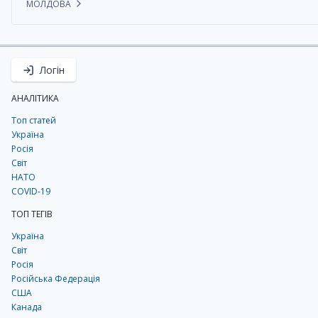
МОЛДОВА
Логін
АНАЛІТИКА
Топ статей
Україна
Росія
Світ
НАТО
COVID-19
ТОП ТЕГІВ
Україна
Світ
Росія
Російська Федерація
США
Канада