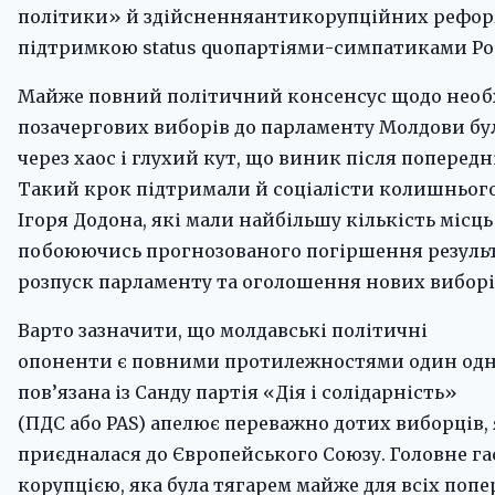
політики» й здійсненняантикорупційних рефор
підтримкою status quoпартіями-симпатиками Рос
Майже повний політичний консенсус щодо необ
позачергових виборів до парламенту Молдови бу
через хаос і глухий кут, що виник після попередні
Такий крок підтримали й соціалісти колишньог
Ігоря Додона, які мали найбільшу кількість місць 
побоюючись прогнозованого погіршення результ
розпуск парламенту та оголошення нових виборі
Варто зазначити, що молдавські політичні
опоненти є повними протилежностями один одно
пов’язана із Санду партія «Дія і солідарність»
(ПДС або PAS) апелює переважно дотих виборців, 
приєдналася до Європейського Союзу. Головне га
корупцією, яка була тягарем майже для всіх попер