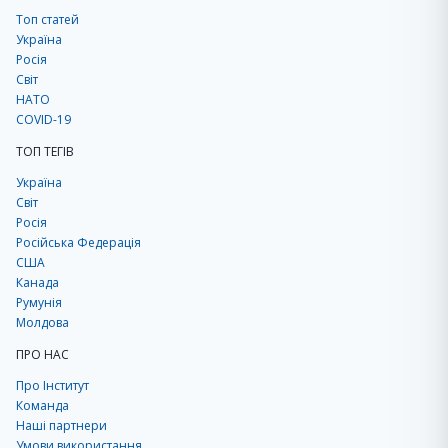
Топ статей
Україна
Росія
Світ
НАТО
COVID-19
ТОП ТЕГІВ
Україна
Світ
Росія
Російська Федерація
США
Канада
Румунія
Молдова
ПРО НАС
Про Інститут
Команда
Наші партнери
Умови використання