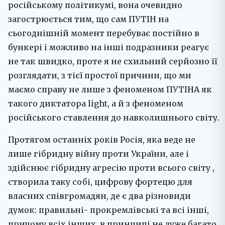
російському політикумі, вона очевидно
загострюється тим, що сам ПУТІН на
сьогоднішній момент перебуває постійно в
бункері і можливо на інші подразники реагує
не так швидко, проте я не схильний серйозно її
розглядати, з тієї простої причини, що ми
маємо справу не лише з феноменом ПУТІНА як
такого диктатора light, а й з феноменом
російського ставлення до навколишнього світу.
Протягом останніх років Росія, яка веде не
лише гібридну війну проти України, але і
здійснює гібридну агресію проти всього світу ,
створила таку собі, цифрову фортецю для
власних співгромадян, де є два різновиди
думок: правильні- прокремлівські та всі інші,
причому всіх інших, в принципі не дуже багато