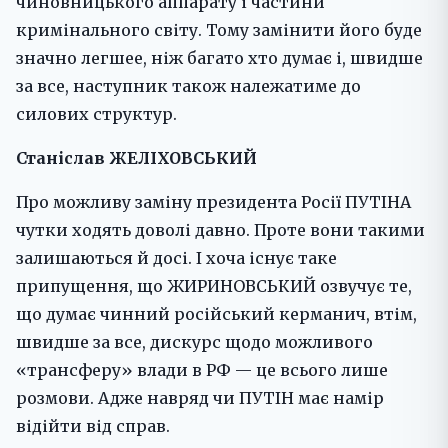
чиновницького аппарату і частини
кримінального світу. Тому замінити його буде
значно легшее, ніж багато хто думає і, швидше
за все, наступник також належатиме до
силових структур.
Станіслав ЖЕЛІХОВСЬКИЙ
Про можливу заміну президента Росії ПУТІНА
чутки ходять доволі давно. Проте вони такими
залишаються й досі. І хоча існує таке
припущення, що ЖИРИНОВСЬКИЙ озвучує те,
що думає чинний російський керманич, втім,
швидше за все, дискурс щодо можливого
«трансферу» влади в РФ — це всього лише
розмови. Адже навряд чи ПУТІН має намір
відійти від справ.