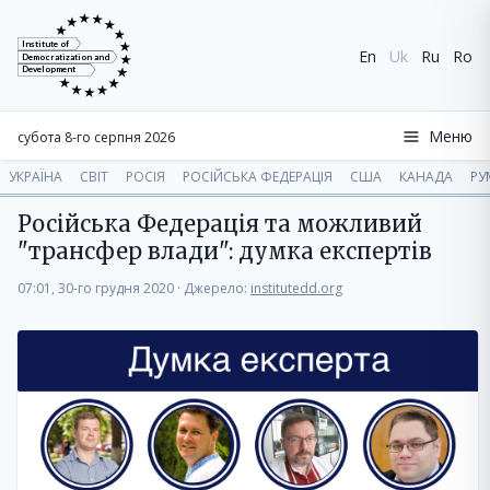
Institute of
En
Uk
Ru
Ro
Democratization and
Development
Меню
субота 8-го серпня 2026
УКРАЇНА
СВІТ
РОСІЯ
РОСІЙСЬКА ФЕДЕРАЦІЯ
США
КАНАДА
РУ
Російська Федерація та можливий
"трансфер влади": думка експертів
07:01, 30-го грудня 2020
·
Джерело:
institutedd.org