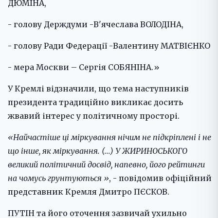
ДЮМІНА,
- голову Держдуми -В'ячеслава ВОЛОДІНА,
- голову Ради Федерації -Валентину МАТВІЄНКО
- мера Москви – Сергія СОБЯНІНА.»
У Кремлі відзначили, що тема наступників
президента традиційно викликає досить
жвавий інтерес у політичному просторі.
«Найчастіше ці міркування нічим не підкріплені і не
що інше, як міркування. (...) У ЖИРИНОСЬКОГО
великий політичний досвід, напевно, його рейтинги
на чомусь грунтуються »
, - повідомив офіційний
представник Кремля Дмитро ПЄСКОВ.
ПУТІН та його оточення зазвичай ухильно