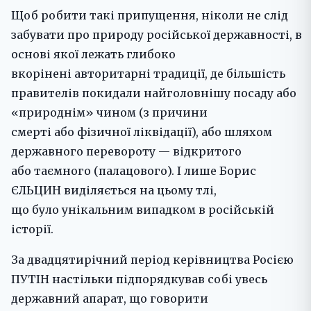
Щоб робити такі припущення, ніколи не слід
забувати про природу російської державності, в
основі якої лежать глибоко
вкорінені авторитарні традиції, де більшість
правителів покидали найголовнішу посаду або
«природнім» чином (з причини
смерті або фізичної ліквідації), або шляхом
державного перевороту — відкритого
або таємного (палацового). І лише Борис
ЄЛЬЦИН виділяється на цьому тлі,
що було унікальним випадком в російській
історії.
За двадцятирічний період керівництва Росією
ПУТІН настільки підпорядкував собі увесь
державний апарат, що говорити