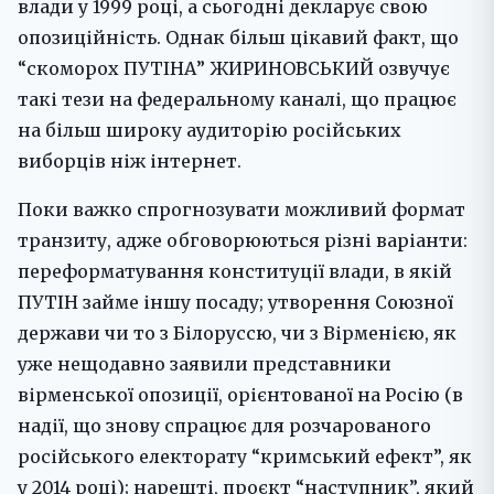
влади у 1999 році, а сьогодні декларує свою
опозиційність. Однак більш цікавий факт, що
“скоморох ПУТІНА” ЖИРИНОВСЬКИЙ озвучує
такі тези на федеральному каналі, що працює
на більш широку аудиторію російських
виборців ніж інтернет.
Поки важко спрогнозувати можливий формат
транзиту, адже обговорюються різні варіанти:
переформатування конституції влади, в якій
ПУТІН займе іншу посаду; утворення Союзної
держави чи то з Білоруссю, чи з Вірменією, як
уже нещодавно заявили представники
вірменської опозиції, орієнтованої на Росію (в
надії, що знову спрацює для розчарованого
російського електорату “кримський ефект”, як
у 2014 році); нарешті, проєкт “наступник”, який