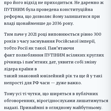
про його відхід не приходиться. Не даремно ж
ПУТІНИМ була проведена конституційна
реформа, що дозволяє йому залишатися при
владі щонайменше до 2036 року.
Тим паче у 2021 році виповнюється рівно 300
років з часу заснування Російської імперії,
тобто Росії як такої. Пам’ятаючи
факт полюбляння ПУТІНИМ всіляких круглих
річниць і пам’ятних дат, уявити собі зміну
лідера країни в
такий знаковий ювілейний рік та ще й у такі
непрості для РФ часи — дуже важко.
Тому усі ті чутки, що ширяться в публічних
обговореннях, вірогіднослухами лишатимуться
надалі. Принаймні в оглядному майбутньому.