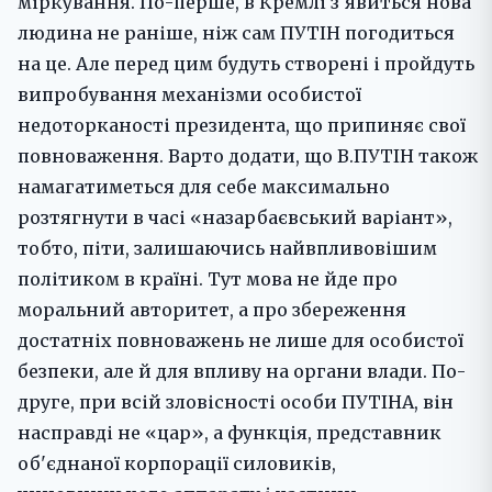
міркування. По-перше, в Кремлі з'явиться нова
людина не раніше, ніж сам ПУТІН погодиться
на це. Але перед цим будуть створені і пройдуть
випробування механізми особистої
недоторканості президента, що припиняє свої
повноваження. Варто додати, що В.ПУТІН також
намагатиметься для себе максимально
розтягнути в часі «назарбаєвський варіант»,
тобто, піти, залишаючись найвпливовішим
політиком в країні. Тут мова не йде про
моральний авторитет, а про збереження
достатніх повноважень не лише для особистої
безпеки, але й для впливу на органи влади. По-
друге, при всій зловісності особи ПУТІНА, він
насправді не «цар», а функція, представник
об'єднаної корпорації силовиків,