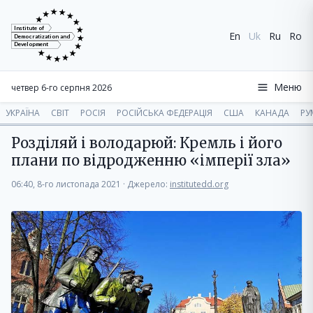
Institute of
En
Uk
Ru
Ro
Democratization and
Development
Меню
четвер 6-го серпня 2026
УКРАЇНА
СВІТ
РОСІЯ
РОСІЙСЬКА ФЕДЕРАЦІЯ
США
КАНАДА
РУ
Розділяй і володарюй: Кремль і його
плани по відродженню «імперії зла»
06:40, 8-го листопада 2021
·
Джерело:
institutedd.org