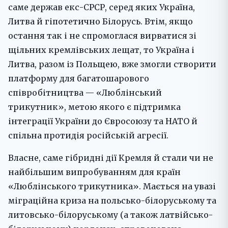
саме держав екс-СРСР, серед яких Україна,
Литва й гіпотетично Білорусь. Втім, якщо
остання так і не спромоглася вирватися зі
щільних кремлівських лещат, то Україна і
Литва, разом із Польщею, вже змогли створити
платформу для багатошарового
співробітництва — «Люблінський
трикутник», метою якого є підтримка
інтеграції України до Євросоюзу та НАТО й
спільна протидія російській агресії.
Власне, саме гібридні дії Кремля й стали чи не
найбільшим випробуванням для країн
«Люблінського трикутника». Мається на увазі
міграційна криза на польсько-білоруському та
литовсько-білоруському (а також латвійсько-