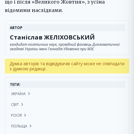
що і після «Великого Жовтня», з усіма
відомими наслідками.
АВТОР
Станіслав ЖЕЛІХОВСЬКИЙ
кандидат політичних наук, провідний фахівець Дипломатичної
академії України імені Геннадія Удовенка при МЗС
Думка авторів та відвідувачів сайту може не співпадати
з думкою редакції.
ТЕГИ:
УКРАЇНА
СВІТ
РОСІЯ
ПОЛЬЩА