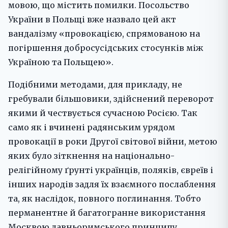
мовою, що містить помилки. Посольство
України в Польщі вже назвало цей акт
вандалізму «провокацією, спрямованою на
погіршення добросусідських стосунків між
Україною та Польщею».
Подібними методами, для прикладу, не
гребували більшовики, здійснений переворот
якими й чествується сучасною Росією. Так
само як і вчинені радянським урядом
провокації в роки Другої світової війни, метою
яких було зіткнення на національно-
релігійному ґрунті українців, поляків, євреїв і
інших народів задля їх взаємного послаблення
та, як наслідок, повного поглинання. Тобто
перманентне й багатогранне використання
Москвою давньоримського принципу