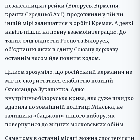
незалежницькі рейки (Білорусь, Вірменія,
країни Середньої Азії), продовжили у тій чи
іншій мірі залишатися в орбіті Кремля. А деякі
навіть пішли на повну взаємоінтеграцію. До
таких слід віднести Росію та Білорусь,
об’єднання яких в єдину Союзну державу
останнім часом йде повним ходом.
Цілком зрозуміло, що російський керманич не
міг не скористатися слабкістю позицій
Олександра Лукашенка. Адже
внутрішньобілоруська криза, яка дуже швидко
вдарила по зовнішній політиці Мінська, не
залишила «бацькові» іншого вибору, як
повернутися до міцних московських обійм.
Саме тому в останні місяці можна спостерігати