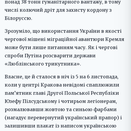
понад 38 тонн гуманітарного вантажу, в тому
числі колючий дріт для захисту кордону з
Білоруссю.
Зрозуміло, що використання України в якості
чергової мішені міграційної авантюри Кремля
може бути лише питанням часу. Як і чергові
спроби Путіна розсварити держави
«Люблінського трикутника».
Власне, це й сталося в ніч із 5 на 6 листопада,
коли у центрі Кракова невідомі спаплюжили
пам’ятник главі Другої Польської Республіки
Юзефу Пілсудському і чотирьом легіонерам,
розмалювавши жовтою та синьою фарбами
(нагадує перевернутий український прапор) і
залишивши плакат із написом українською