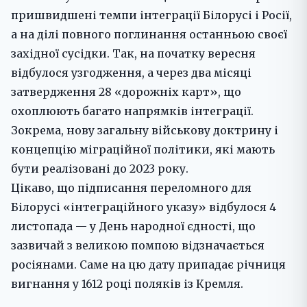
пришвидшені темпи інтеграції Білорусі і Росії,
а на ділі повного поглинання останньою своєї
західної сусідки. Так, на початку вересня
відбулося узгодження, а через два місяці
затвердження 28 «дорожніх карт», що
охоплюють багато напрямків інтеграції.
Зокрема, нову загальну військову доктрину і
концепцію міграційної політики, які мають
бути реалізовані до 2023 року.
Цікаво, що підписання переломного для
Білорусі «інтеграційного указу» відбулося 4
листопада — у День народної єдності, що
зазвичай з великою помпою відзначається
росіянами. Саме на цю дату припадає річниця
вигнання у 1612 році поляків із Кремля.