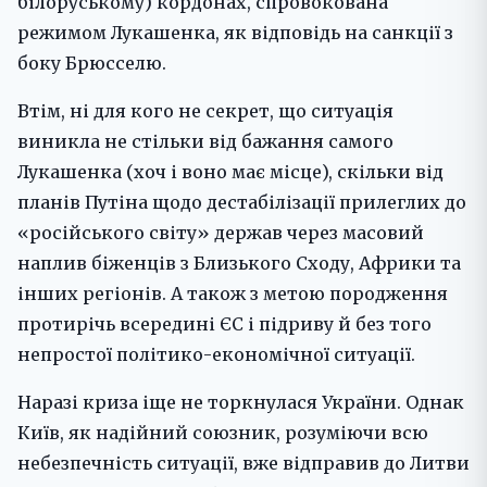
білоруському) кордонах, спровокована
режимом Лукашенка, як відповідь на санкції з
боку Брюсселю.
Втім, ні для кого не секрет, що ситуація
виникла не стільки від бажання самого
Лукашенка (хоч і воно має місце), скільки від
планів Путіна щодо дестабілізації прилеглих до
«російського світу» держав через масовий
наплив біженців з Близького Сходу, Африки та
інших регіонів. А також з метою породження
протирічь всередині ЄС і підриву й без того
непростої політико-економічної ситуації.
Наразі криза іще не торкнулася України. Однак
Київ, як надійний союзник, розуміючи всю
небезпечність ситуації, вже відправив до Литви