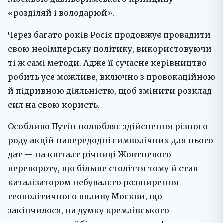
«розділяй і володарюй».
Через багато років Росія продовжує провадити
свою неоімперську політику, використовуючи
ті ж самі методи. Адже її сучасне керівництво
робить усе можливе, включно з провокаційною
й підривною діяльністю, щоб змінити розклад
сил на свою користь.
Особливо Путін полюбляє здійснення різного
роду акцій напередодні символічних для нього
дат — на кшталт річниці Жовтневого
перевороту, що більше століття тому й став
каталізатором небувалого розширення
геополітичного впливу Москви, що
закінчилося, на думку кремлівського