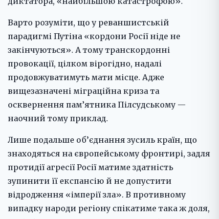
диктатора, «найбільшою катастрофою».
Варто розуміти, що у реваншистській
парадигмі Путіна «кордони Росії ніде не
закінчуються». А тому транскордонні
провокації, цілком вірогідно, надалі
продовжуватимуть мати місце. Адже
вищезазначені міграційна криза та
осквернення пам’ятника Пілсудському —
наочний тому приклад.
Лише подальше об’єднання зусиль країн, що
знаходяться на європейському фронтирі, задля
протидії агресії Росії матиме здатність
зупинити її експансію й не допустити
відродження «імперії зла». В противному
випадку народи регіону спікатиме така ж доля,