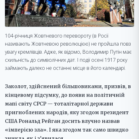
104-річниця Жовтневого перевороту (в Росії
називають Жовтневою революцією) не пройшла повз
увагу кремлівців. Адже, як відомо, Володимир Путін має
схильність до символічних дат. І події осені 1917 року
займають далеко не останнє місце в його календарі.
Заколот, здійснений більшовиками, призвів, в
кінцевому підсумку, до появи на політичній
мапі світу СРСР — тоталітарної держави
пригноблених народів, яку згодом президент
США Рональд Рейган досить влучно назвав
«імперією зла». І яка згодом так само швидко
зникла, як і з’явилася.