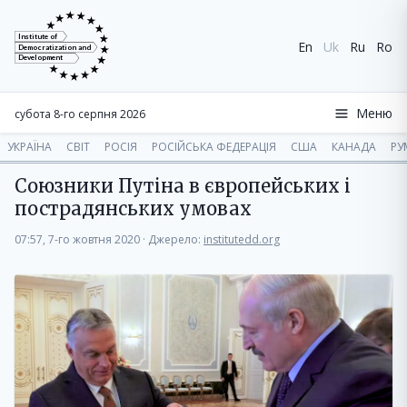
Institute of
En
Uk
Ru
Ro
Democratization and
Development
Меню
субота 8-го серпня 2026
УКРАЇНА
СВІТ
РОСІЯ
РОСІЙСЬКА ФЕДЕРАЦІЯ
США
КАНАДА
РУ
Союзники Путіна в європейських і
пострадянських умовах
07:57, 7-го жовтня 2020
·
Джерело:
institutedd.org