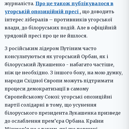
журналіста.
Про це також публікувалося в
угорській опозиційній пресі
,
що доводить
інтерес лібералів – противників угорської
влади, до білоруських подій. Але в офіційній
урядовій пресі про це не йшлося.
З російським лідером Путіним часто
консультуються як угорський Орбан, як і
білоруський Лукашенко - набагато частіше,
ніж це необхідно. З іншого боку, на мою думку,
народи Східної Європи можуть підтримати
процеси демократизації в самому
Європейському Союзі: угорські опозиційні
партії солідарні в тому, що усунення
білоруського президента Лукашенка призведе
до ослаблення прем’єра Орбана. Країни
Міжмор’я не є таким, які ще повинні