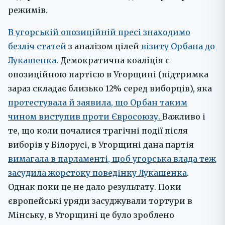
режимів.
В угорській опозиційній пресі знаходимо
безліч статей
з аналізом цілей
візиту Орбана до
Лукашенка
. Демократична коаліція є
опозиційною партією в Угорщині (підтримка
зараз складає близько 12% серед виборців), яка
протестувала й заявила, що Орбан таким
чином виступив проти Євросоюзу.
Важливо і
те, що коли почалися трагічні події після
виборів у Білорусі, в Угорщині дана партія
вимагала в парламенті, щоб угорська влада теж
засудила жорстоку поведінку Лукашенка
.
Однак поки це не дало результату. Поки
європейські уряди засуджували тортури в
Мінську, в Угорщині це було зроблено