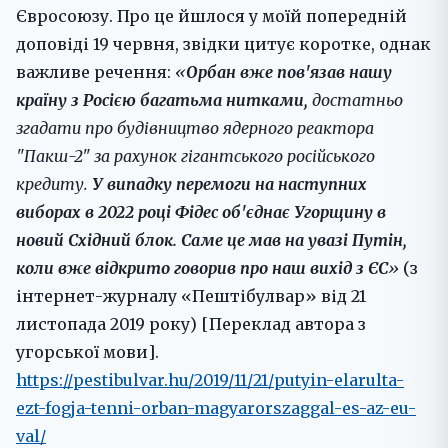
Євросоюзу. Про це йшлося у моїй попередній
доповіді 19 червня, звідки цитує коротке, однак
важливе речення:
«
Орбан вже пов'язав нашу
країну з Росією багатьма нитками,
достатньо
згадати про будівництво ядерного реактора
"Пакш-2" за рахунок гігантського російського
кредиту.
У випадку перемоги на наступних
виборах в 2022 році Фідес об'єднає Угорщину в
новий Східний блок. Саме це мав на увазі Путін,
коли вже відкрито говорив про наш вихід з ЄС
»
(з
інтернет-журналу «Пештібулвар» від 21
листопада 2019 року) [Переклад автора з
угорської мови].
https://pestibulvar.hu/2019/11/21/putyin-elarulta-
ezt-fogja-tenni-orban-magyarorszaggal-es-az-eu-
val/