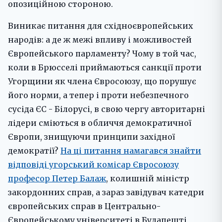
опозиційною стороною.
Виникає питання для східноєвропейських
народів: а де ж межі впливу і можливостей
Європейського парламенту? Чому в той час,
коли в Брюсселі приймаються санкції проти
Угорщини як члена Євросоюзу, що порушує
його норми, а тепер і проти небезпечного
сусіда ЄС - Білорусі, в свою чергу авторитарні
лідери сміються в обличчя демократичної
Європи, знищуючи принципи західної
демократії?
На ці питання намагався знайти
відповіді угорський комісар Євросоюзу
професор Петер Балаж
, колишній міністр
закордонних справ, а зараз завідувач катедри
європейських справ в Центрально-
Європейському університеті в Будапешті