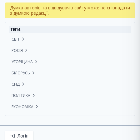
Думка авторів та відвідувачів сайту може не співпадати
з думкою редакції.
ТЕГИ:
СВІТ
РОСІЯ
УГОРЩИНА
БІЛОРУСЬ
СНД
ПОЛІТИКА
ЕКОНОМІКА
Логін