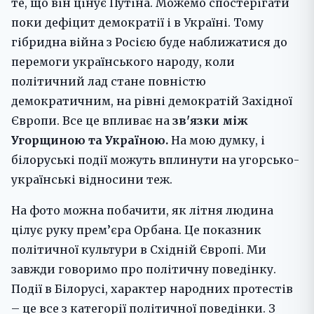
те, що він цінує Путіна. Можемо спостерігати
поки дефіцит демократії і в Україні. Тому
гібридна війна з Росією буде наближатися до
перемоги українського народу, коли
політичний лад стане повністю
демократичним, на рівні демократій Західної
Європи. Все це впливає на
зв'язки між
Угорщиною та Україною.
На мою думку, і
білоруські події можуть вплинути на угорсько-
українські відносини теж.
На фото можна побачити, як літня людина
цілує руку прем’єра Орбана. Це показник
політичної культури в Східній Європі. Ми
завжди говоримо про політичну поведінку.
Події в Білорусі, характер народних протестів
– це все з категорії політичної поведінки. З