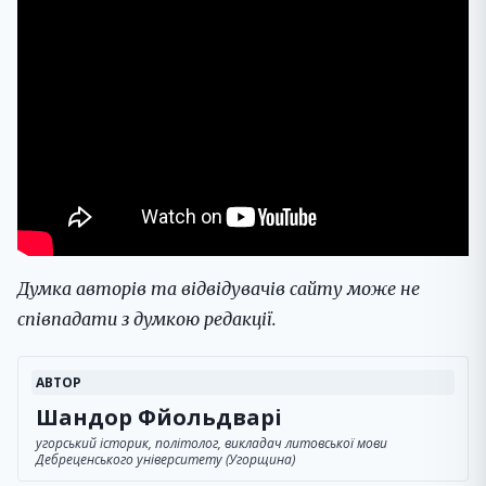
Думка авторів та відвідувачів сайту може не
співпадати з думкою редакції.
АВТОР
Шандор Фйольдварі
угорський історик, політолог, викладач литовської мови
Дебреценського університету (Угорщина)