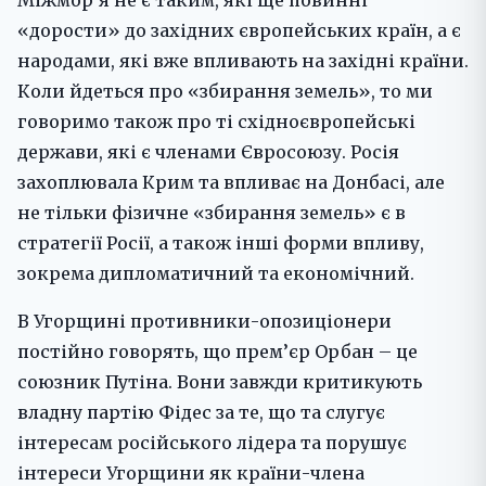
«дорости» до західних європейських країн, а є
народами, які вже впливають на західні країни.
Коли йдеться про «збирання земель», то ми
говоримо також про ті східноєвропейські
держави, які є членами Євросоюзу. Росія
захоплювала Крим та впливає на Донбасі, але
не тільки фізичне «збирання земель» є в
стратегії Росії, а також інші форми впливу,
зокрема дипломатичний та економічний.
В Угорщині противники-опозиціонери
постійно говорять, що прем’єр Орбан – це
союзник Путіна. Вони завжди критикують
владну партію Фідес за те, що та слугує
інтересам російського лідера та порушує
інтереси Угорщини як країни-члена