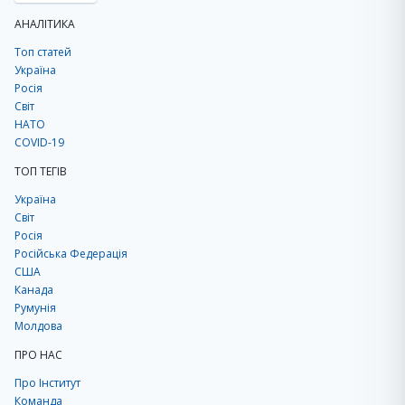
АНАЛІТИКА
Топ статей
Україна
Росія
Світ
НАТО
COVID-19
ТОП ТЕГІВ
Україна
Світ
Росія
Російська Федерація
США
Канада
Румунія
Молдова
ПРО НАС
Про Інститут
Команда