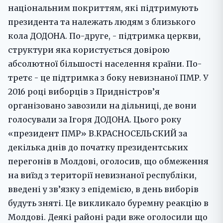
національним покриттям, які підтримують
президента та належать людям з близького
кола ДОДОНА. По-друге, - підтримка церкви,
структури яка користується довірою
абсолютної більшості населення країни. По-
третє - це підтримка з боку невизнаної ПМР. У
2016 році виборців з Придністров’я
організовано завозили на дільниці, де вони
голосували за Ігоря ДОДОНА. Цього року
«президент ПМР» В.КРАСНОСЕЛЬСКИЙ за
декілька днів до початку президентських
перегонів в Молдові, оголосив, що обмеження
на виїзд з території невизнаної республіки,
введені у зв’язку з епідемією, в день виборів
будуть зняті. Це викликало буремну реакцію в
Молдові. Деякі районі ради вже оголосили що