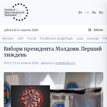
Institute of
En
Uk
Ru
Ro
Democratization and
Development
Меню
субота 8-го серпня 2026
УКРАЇНА
СВІТ
РОСІЯ
РОСІЙСЬКА ФЕДЕРАЦІЯ
США
КАНАДА
РУ
Вибори президента Молдови. Перший
тиждень
09:10, 13-го жовтня 2020
·
Джерело:
institutedd.org