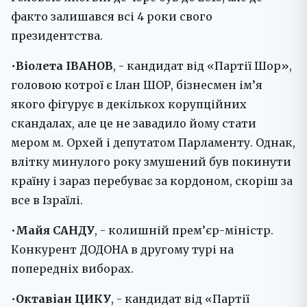
факто залишався всі 4 роки свого
президентства.
•
Віолета ІВАНОВ
, - кандидат від «Партії Шор»,
головою котрої є Ілан ШОР, бізнесмен ім’я
якого фігурує в декількох корупційних
скандалах, але це не завадило йому стати
мером м. Орхей і депутатом Парламенту. Однак,
влітку минулого року змушений був покинути
країну і зараз перебуває за кордоном, скоріш за
все в Ізраїлі.
•
Майя САНДУ
, - колишній прем’єр-міністр.
Конкурент ДОДОНА в другому турі на
попередніх виборах.
•
Октавіан ЦИКУ
, - кандидат від «Партії