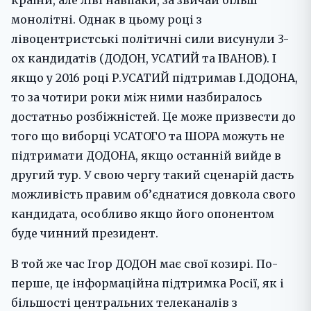
країни, але ліві навпаки, за звичай більш
монолітні. Однак в цьому році з
лівоцентристські політичні сили висунули 3-
ох кандидатів (ДОДОН, УСАТИЙ та ІВАНОВ). І
якщо у 2016 році Р.УСАТИЙ підтримав І.ДОДОНА,
то за чотири роки між ними назбиралось
достатньо розбіжністей. Це може призвести до
того що виборці УСАТОГО та ШОРА можуть не
підтримати ДОДОНА, якщо останній вийде в
другий тур. У свою чергу такий сценарій дасть
можливість правим об’єднатися довкола свого
кандидата, особливо якщо його опонентом
буде чинний президент.
В той же час Ігор ДОДОН має свої козирі. По-
перше, це інформаційна підтримка Росії, як і
більшості центральних телеканалів з