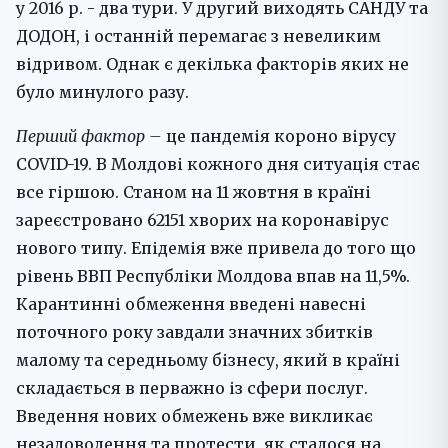
у 2016 р. - два тури. У другий виходять САНДУ та
ДОДОН, і останній перемагає з невеликим
відривом. Однак є декілька факторів яких не
було минулого разу.
Перший фактор –
це пандемія короно вірусу
COVID-19. В Молдові кожного дня ситуація стає
все гіршою. Станом на 11 жовтня в країні
зареєстровано 62151 хворих на коронавірус
нового типу. Епідемія вже привела до того що
рівень ВВП Республіки Молдова впав на 11,5%.
Карантинні обмеження введені навесні
поточного року завдали значних збитків
малому та середньому бізнесу, який в країні
складається в перважно із сфери послуг.
Введення нових обмежень вже викликає
незадоволення та протести, як сталося на