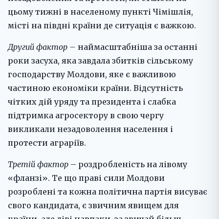
цьому тижні в населеному пункті Чімішлія,
місті на півдні країни де ситуація є важкою.
Другий фактор –
наймасштабніша за останні
роки засуха, яка завдала збитків сільському
господарству Молдови, яке є важливою
частиною економіки країни. Відсутність
чітких дій уряду та президента і слабка
підтримка агросектору в свою чергу
викликали незадоволення населення і
протести аграріїв.
Третій фактор
– роздробленість на лівому
«фланзі». Те що праві сили Молдови
розроблені та кожна політична партія висуває
свого кандидата, є звичним явищем для