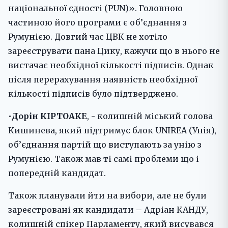
національної єдності (PUN)». Головною
частиною його програми є об’єднання з
Румунією. Довгий час ЦВК не хотіло
зареєструвати пана Цику, кажучи що в нього не
вистачає необхідної кількості підписів. Однак
після перерахування наявність необхідної
кількості підписів було підтверджено.
•
Дорін КІРТОАКЕ
, - колишній міський голова
Кишинева, який підтримує блок UNIREA (Унія),
об’єднання партій що виступають за унію з
Румунією. Також мав ті самі проблеми що і
попередній кандидат.
Також планували йти на вибори, але не були
зареєстровані як кандидати – Адріан КАНДУ,
колишній спікер Парламенту, який висувався