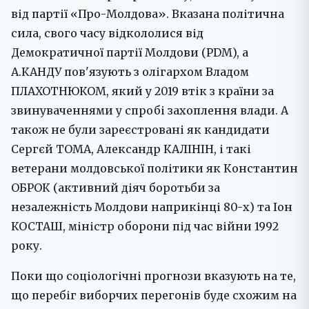
від партії «Про-Молдова». Вказана політична
сила, свого часу відкололися від
Демократичної партії Молдови (PDM), а
А.КАНДУ пов'язують з олігархом Владом
ПЛАХОТНЮКОМ, який у 2019 втік з країни за
звинуваченнями у спробі захоплення влади. А
також не були зареєстровані як кандидати
Сергєй ТОМА, Александр КАЛІНІН, і такі
ветерани молдовської політики як Константин
ОБРОК (активний діяч боротьби за
незалежність Молдови наприкінці 80-х) та Іон
КОСТАШ, міністр оборони під час війни 1992
року.
Поки що соціологічні прогнози вказують на те,
що перебіг виборчих перегонів буде схожим на