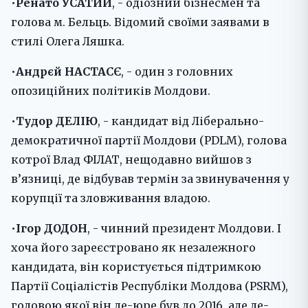
•
Ренато УСАТИЙ
, - одіозний бізнесмен та
голова м. Бельць. Відомий своїми заявами в
стилі Олега Ляшка.
•
Андрєй НАСТАСЄ
, - один з головних
опозиційних політиків Молдови.
•
Тудор ДЕЛІЮ
, - кандидат від Ліберально-
демократичної партії Молдови (PDLM), голова
котрої Влад ФІЛАТ, нещодавно вийшов з
в’язниці, де відбував термін за звинувачення у
корупції та зловживання владою.
•
Ігор ДОДОН
, - чинний президент Молдови. І
хоча його зареєстровано як незалежного
кандидата, він користується підтримкою
Партії Соціалістів Республіки Молдова (PSRM),
головою якої він де-юре був до 2016, але де-