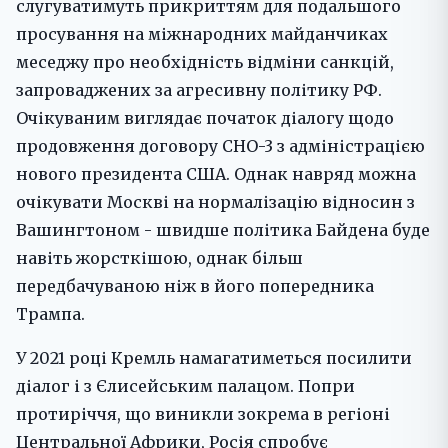
слугуватимуть прикриттям для подальшого
просування на міжнародних майданчиках
меседжу про необхідність відміни санкцій,
запроваджених за агресивну політику РФ.
Очікуваним виглядає початок діалогу щодо
продовження договору СНО-3 з адміністрацією
нового президента США. Однак навряд можна
очікувати Москві на нормалізацію відносин з
Вашингтоном - швидше політика Байдена буде
навіть жорсткішою, однак більш
передбачуваною ніж в його попередника
Трампа.
У 2021 році Кремль намагатиметься посилити
діалог і з Єлисейським палацом. Попри
протиріччя, що виникли зокрема в регіоні
Центральної Африки, Росія спробує