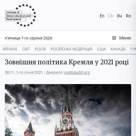
Institute of
En
Uk
Ru
Ro
Democratization and
Development
Меню
п’ятниця 7-го серпня 2026
УКРАЇНА
СВІТ
РОСІЯ
РОСІЙСЬКА ФЕДЕРАЦІЯ
США
КАНАДА
РУ
Зовнішня політика Кремля у 2021 році
08:11, 1-го січня 2021
·
Джерело:
institutedd.org