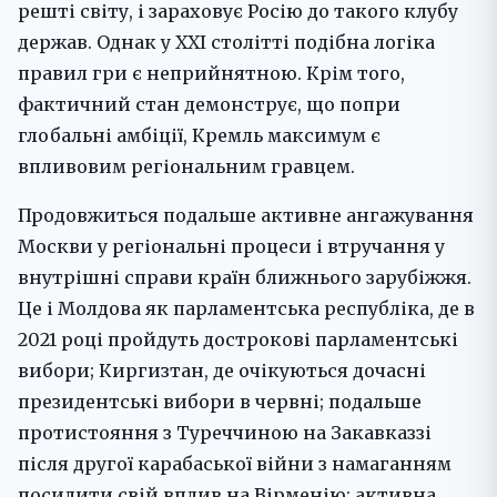
решті світу, і зараховує Росію до такого клубу
держав. Однак у ХХІ столітті подібна логіка
правил гри є неприйнятною. Крім того,
фактичний стан демонструє, що попри
глобальні амбіції, Кремль максимум є
впливовим регіональним гравцем.
Продовжиться подальше активне ангажування
Москви у регіональні процеси і втручання у
внутрішні справи країн ближнього зарубіжжя.
Це і Молдова як парламентська республіка, де в
2021 році пройдуть дострокові парламентські
вибори; Киргизтан, де очікуються дочасні
президентські вибори в червні; подальше
протистояння з Туреччиною на Закавказзі
після другої карабаської війни з намаганням
посилити свій вплив на Вірменію; активна