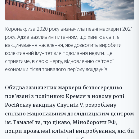
Коронакриза 2020 року визначила певні маркери і 2021
року. Адже важливим питанням, що хвилює світ, є
вакцинування населення, яке дозволить виробити
колективний імунітет для подолання недуги. Це
сприятиме, в свою чергу, відновленню світової
економіки після тривалого періоду локдаунів.
Обидва зазначених маркери безпосередньо
пов'язані з політикою Кремля в новому році.
Російську вакцину Спутнік V, розроблену
спільно Національним дослідницьким центром
ім. Гамалеї та, що цікаво, Міноборони РФ,
попри провалені клінічні випробування, які би