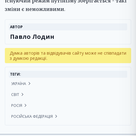
існуючий режим путінізму зберігається - такі
зміни є неможливими.
АВТОР
Павло Лодин
Думка авторів та відвідувачів сайту може не співпадати
з думкою редакції.
ТЕГИ:
УКРАЇНА
СВІТ
РОСІЯ
РОСІЙСЬКА ФЕДЕРАЦІЯ