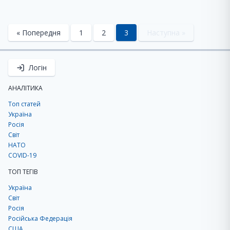
« Попередня
1
2
3
Наступна »
Логін
АНАЛІТИКА
Топ статей
Україна
Росія
Світ
НАТО
COVID-19
ТОП ТЕГІВ
Україна
Світ
Росія
Російська Федерація
США