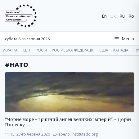
Institute of
En
Uk
Ru
Ro
Democratization and
Development
Меню
субота 8-го серпня 2026
УКРАЇНА
СВІТ
РОСІЯ
РОСІЙСЬКА ФЕДЕРАЦІЯ
США
КАНАДА
РУ
#НАТО
"Чорне море - грішний ангел великих імперій", - Дорін
Попеску
11:15, 23-го червня 2020
·
Джерело:
institutedd.org