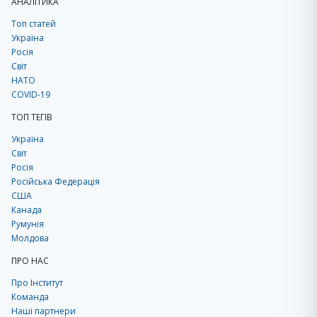
АНАЛІТИКА
Топ статей
Україна
Росія
Світ
НАТО
COVID-19
ТОП ТЕГІВ
Україна
Світ
Росія
Російська Федерація
США
Канада
Румунія
Молдова
ПРО НАС
Про Інститут
Команда
Наші партнери