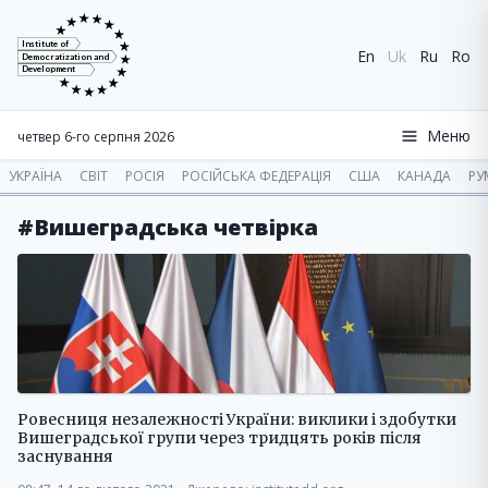
Institute of
En
Uk
Ru
Ro
Democratization and
Development
Меню
четвер 6-го серпня 2026
УКРАЇНА
СВІТ
РОСІЯ
РОСІЙСЬКА ФЕДЕРАЦІЯ
США
КАНАДА
РУ
#Вишеградська четвірка
Ровесниця незалежності України: виклики і здобутки
Вишеградської групи через тридцять років після
заснування