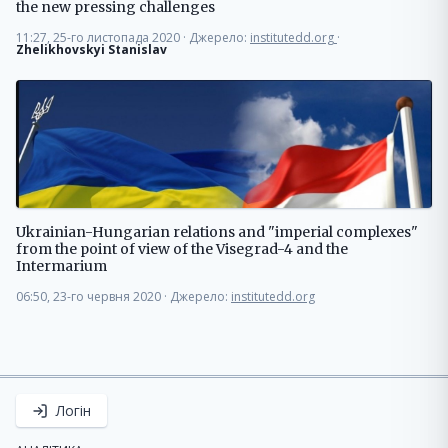
the new pressing challenges
11:27, 25-го листопада 2020
·
Джерело:
institutedd.org
·
Zhelikhovskyi Stanislav
Ukrainian-Hungarian relations and "imperial complexes"
from the point of view of the Visegrad-4 and the
Intermarium
06:50, 23-го червня 2020
·
Джерело:
institutedd.org
Логін