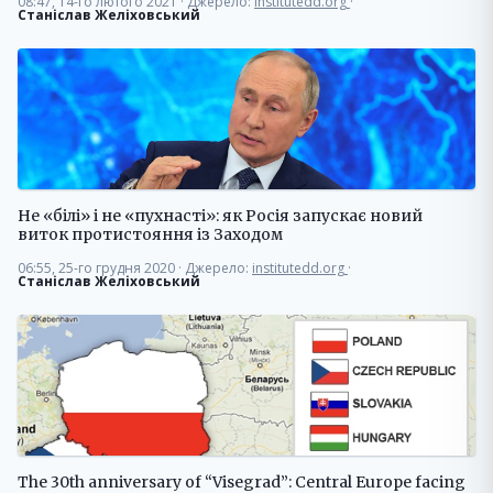
08:47, 14-го лютого 2021
·
Джерело:
institutedd.org
·
Станіслав Желіховський
Не «білі» і не «пухнасті»: як Росія запускає новий
виток протистояння із Заходом
06:55, 25-го грудня 2020
·
Джерело:
institutedd.org
·
Станіслав Желіховський
The 30th anniversary of “Visegrad”: Central Europe facing