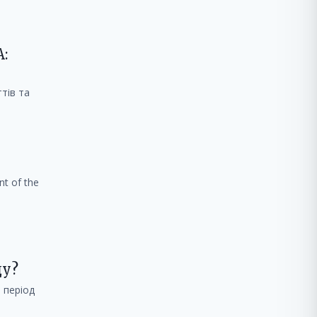
:
тів та
nt of the
ду?
 період