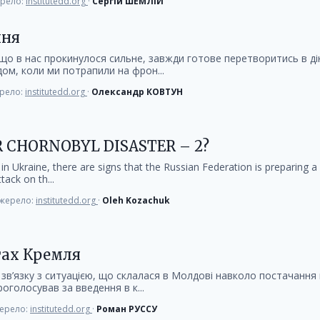
рело:
institutedd.org
·
Сергій ШЕМЛІЙ
ння
 що в нас прокинулося сильне, завжди готове перетворитись в д
одом, коли ми потрапили на фрон...
рело:
institutedd.org
·
Олександр КОВТУН
 CHORNOBYL DISASTER – 2?
 in Ukraine, there are signs that the Russian Federation is preparing 
tack on th...
жерело:
institutedd.org
·
Oleh Kozachuk
тах Кремля
в зв’язку з ситуацією, що склалася в Молдові навколо постачанн
роголосував за введення в к...
ерело:
institutedd.org
·
Роман РУССУ