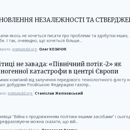
ДНОВЛЕННЯ НЕЗАЛЕЖНОСТІ ТА СТВЕРДЖ
аїни якось не хочеться писати про проблеми та здобутки інших, 
е. І так, очевидно, що хочеться більше...
ерело:
institutedd.org
·
Олег КОЗАЧУК
ітиці не завада: «Північний потік-2» як
хногенної катастрофи в центрі Європи
мних компаній від залучення передового технологічного флоту н
ї добудови Російською Федерацією газопр...
ело:
institutedd.org
·
Станіслав Желіховський
евіца “Війна є продовженням політики іншими засобами” і сьогод
ерефразовуючи можна сказати, що вій...