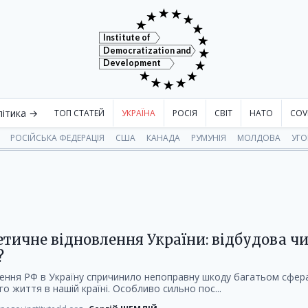
Institute of
Democratization and
Development
літика →
ТОП СТАТЕЙ
УКРАЇНА
РОСІЯ
СВІТ
НАТО
COV
РОСІЙСЬКА ФЕДЕРАЦІЯ
США
КАНАДА
РУМУНІЯ
МОЛДОВА
УГ
тичне відновлення України: відбудова чи
?
ння РФ в Україну спричинило непоправну шкоду багатьом сфер
о життя в нашій країні. Особливо сильно пос...