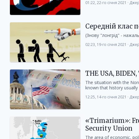
01:22, 22-го січня 2021
·
Джер
Середній клас п
(Знову "лонгрід" - нажал
02:23, 19-го січня 2021
·
Джер
THE USA, BIDEN
The situation with the Nord
known that history usually r
12:25, 14-го січня 2021
·
Джер
«Trimarium»: Fro
Security Union
The area of economic, polit