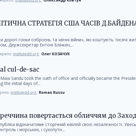
жерело:
institutedd.org
·
Олександр Ковтун
ТИЧНА СТРАТЕГІЯ США ЧАСІВ Д.БАЙДЕНА
дорогі гонки озброєнь та «вічні війни», які коштують тисячі жит
ом, Держсекретар Ентоні Блінкен,...
ерело:
institutedd.org
·
Олег КОЗАЧУК
al cul-de-sac
aia Sandu took the oath of office and officially became the Preside
the initial days of...
рело:
institutedd.org
·
Roman Russu
Туреччина повертається обличчям до Захо
публіка відзначатиме сторічний ювілей своєї незалежності. Увесь
онтроль і морських, і сухопутн...