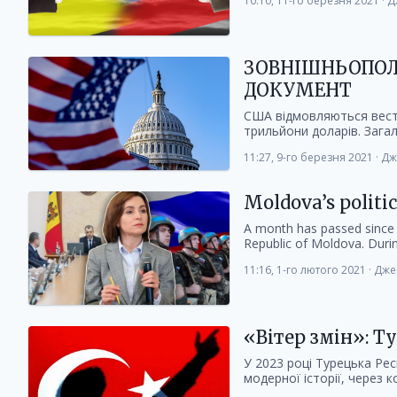
10:10, 11-го березня 2021
·
Д
ЗОВНІШНЬОПОЛІ
ДОКУМЕНТ
США відмовляються вести 
трильйони доларів. Загал
11:27, 9-го березня 2021
·
Дж
Moldova’s politic
A month has passed since M
Republic of Moldova. During 
11:16, 1-го лютого 2021
·
Дже
«Вітер змін»: 
У 2023 році Турецька Рес
модерної історії, через к