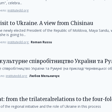
um", celebra...
ело:
institutedd.org
isit to Ukraine. A view from Chisinau
e newly elected President of the Republic of Moldova, Maya Sandu, w
she is going to...
ело:
institutedd.org
·
Roman Russu
культурне співробітництво України та Ру
співробітництво України та Румунії (на прикладі Чернівецької об
ло:
institutedd.org
·
Любов Мельничук
: from the trilateralrelations to the four-fo
f the regional initiative and the role of Ukraine in this process