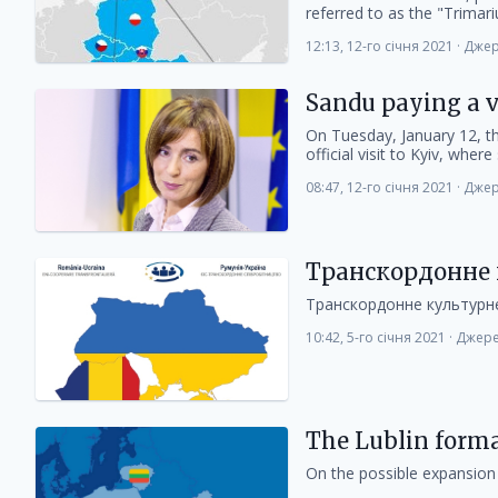
referred to as the "Trimari
12:13, 12-го січня 2021
·
Джер
Sandu paying a v
On Tuesday, January 12, th
official visit to Kyiv, where 
08:47, 12-го січня 2021
·
Джер
Транскордонне 
Транскордонне культурне 
10:42, 5-го січня 2021
·
Джере
The Lublin format
On the possible expansion o