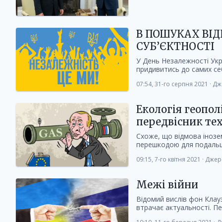
В ПОШУКАХ ВІ
СУБ’ЄКТНОСТІ
У День Незалежності Укр
придивитись до самих себ
07:54, 31-го серпня 2021
·
Дж
Екологія геопол
передвісник те
Схоже, що відмова інозе
перешкодою для подальшо
09:15, 7-го квітня 2021
·
Джер
Межі війни
Відомий вислів фон Клауз
втрачає актуальності. П