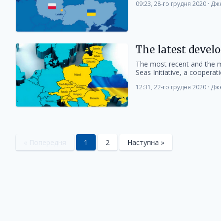
09:23, 28-го грудня 2020
·
Дже
The latest develo
The most recent and the 
Seas Initiative, a cooperati
12:31, 22-го грудня 2020
·
Дже
« Попередня
1
2
Наступна »