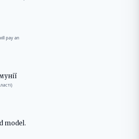
ill pay an
мунії
ласті)
ld model.