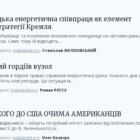
цька енергетична співпраця як елемент
тратегії Кремля
балізації та посилення економічної конкуренції на світових ринк
ає. Саме тому їй відводить...
ерело:
institutedd.org
·
Станіслав ЖЕЛІХОВСЬКИЙ
й гордіїв вузол
жнів в Європі триває справжня енергетична криза. Кожного дня ц
’ють нові рекорди. Ця ситуація м...
рело:
institutedd.org
·
Роман РУССУ
ЬКОГО ДО США ОЧИМА АМЕРИКАНЦІВ
, відмучився – оберіть потрібний епітет залежно від політичних п
сті до В. Зеленського) кі...
ерело:
institutedd.org
·
Олег Козачук