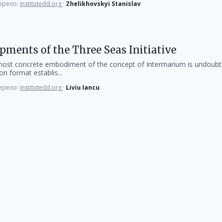
рело:
institutedd.org
·
Zhelikhovskyi Stanislav
pments of the Three Seas Initiative
most concrete embodiment of the concept of Intermarium is undoubt
on format establis...
рело:
institutedd.org
·
Liviu Iancu