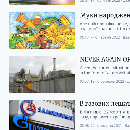
08:01, 17-го липня 2022
·
Дже
Муки народже
Але найголовніше це те,
взаємної спаяності, і зг
06:17, 7-го червня 2022
·
Дже
NEVER AGAIN OR
Given the current situation
in the form of a terrorist at
05:57, 13-го березня 2022
·
Д
В газових леща
В п’ятницю, 22 жовтня, 
газу, парламент країни п
03:48, 25-го жовтня 2021
·
Дж