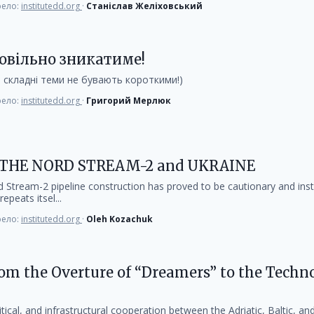
ело:
institutedd.org
·
Станіслав Желіховський
овільно зникатиме!
ь складні теми не бувають короткими!)
ело:
institutedd.org
·
Григорий Мерлюк
, THE NORD STREAM-2 and UKRAINE
 Stream-2 pipeline construction has proved to be cautionary and instru
epeats itsel...
ело:
institutedd.org
·
Oleh Kozachuk
m the Overture of “Dreamers” to the Techn
ical, and infrastructural cooperation between the Adriatic, Baltic, an