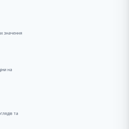
ах значення
іни на
оглядів та