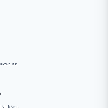
ctive. It is
o-
d Black Seas,