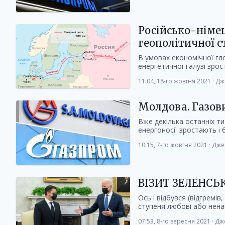
Російсько-німе
геополітичної с
В умовах економічної гло
енергетичної галузі зрост
11:04, 18-го жовтня 2021
·
Дж
Молдова. Газови
Вже декілька останніх ти
енергоносії зростають і б
10:15, 7-го жовтня 2021
·
Дже
ВІЗИТ ЗЕЛЕНС
Ось і відбувся (відгремів
ступеня любові або ненави
07:53, 8-го вересня 2021
·
Дж