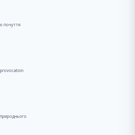
ію почуття
a provocation
я природнього