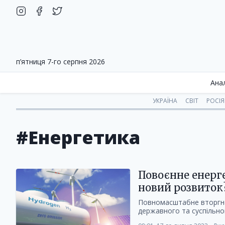
п’ятниця 7-го серпня 2026
Ана
УКРАЇНА
СВІТ
РОСІЯ
#Енергетика
Повоєнне енерге
новий розвиток
Повномасштабне вторгне
державного та суспільног