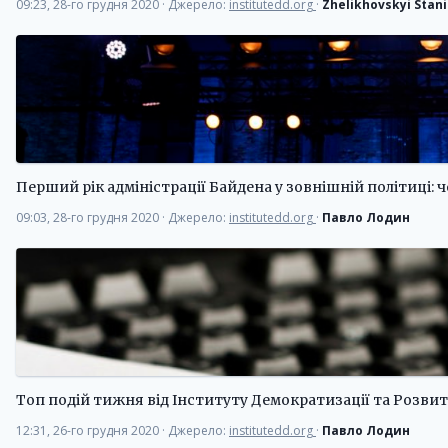
09:23, 28-го грудня 2020
·
Джерело:
institutedd.org
·
Zhelikhovskyi Stani
Перший рік адміністрації Байдена у зовнішній політиці: 
09:03, 28-го грудня 2020
·
Джерело:
institutedd.org
·
Павло Лодин
Топ подій тижня від Інституту Демократизації та Розвит
12:31, 26-го грудня 2020
·
Джерело:
institutedd.org
·
Павло Лодин