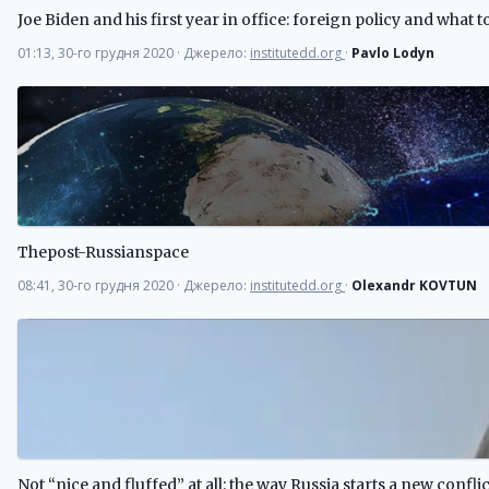
Joe Biden and his first year in office: foreign policy and what t
01:13, 30-го грудня 2020
·
Джерело:
institutedd.org
·
Pavlo Lodyn
Thepost-Russianspace
08:41, 30-го грудня 2020
·
Джерело:
institutedd.org
·
Olexandr KOVTUN
Not “nice and fluffed” at all: the way Russia starts a new confli