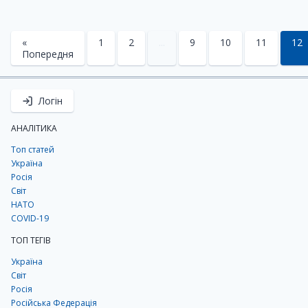
«
1
2
...
9
10
11
12
Попередня
Логін
АНАЛІТИКА
Топ статей
Україна
Росія
Світ
НАТО
COVID-19
ТОП ТЕГІВ
Україна
Світ
Росія
Російська Федерація