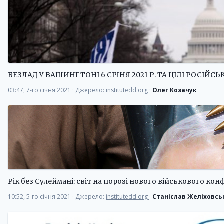
БЕЗЛАД У ВАШИНГТОНІ 6 СІЧНЯ 2021 Р. ТА ЦІЛІ РОСІЙ
03:47, 7-го січня 2021
·
Джерело:
institutedd.org
·
Олег Козачук
Рік без Сулеймані: світ на порозі нового військового кон
10:52, 5-го січня 2021
·
Джерело:
institutedd.org
·
Станіслав Желіховс