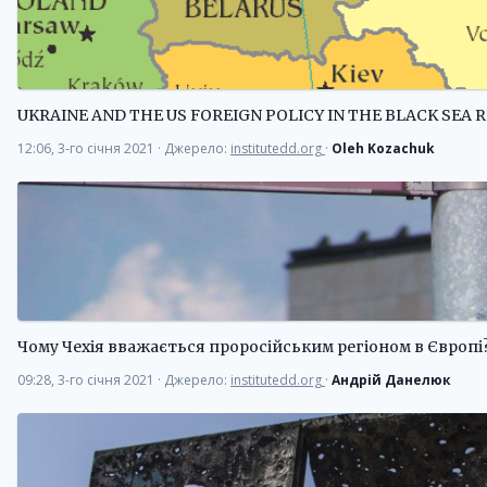
UKRAINE AND THE US FOREIGN POLICY IN THE BLACK SEA 
12:06, 3-го січня 2021
·
Джерело:
institutedd.org
·
Oleh Kozachuk
Чому Чехія вважається проросійським регіоном в Європі
09:28, 3-го січня 2021
·
Джерело:
institutedd.org
·
Андрій Данелюк