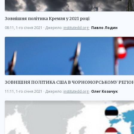
Зовнішня політика Кремля у 2021 році
08:11, 1-го січня 2021
·
Джерело:
institutedd.org
·
Павло Лодин
ЗОВНІШНЯ ПОЛІТИКА США В ЧОРНОМОРСЬКОМУ РЕГІОНІ
11:11, 1-го січня 2021
·
Джерело:
institutedd.org
·
Олег Козачук