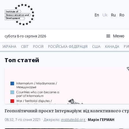
Institute of
En
Uk
Ru
Ro
Democratization and
Development
Меню
субота 8-го серпня 2026
УКРАЇНА
СВІТ
РОСІЯ
РОСІЙСЬКА ФЕДЕРАЦІЯ
США
КАНАДА
РУ
Топ статей
Геополітичний проєкт Інтермаріум: від колективного стр
08:32, 7-го січня 2021
·
Джерело:
institutedd.org
·
Марін ГЕРМАН