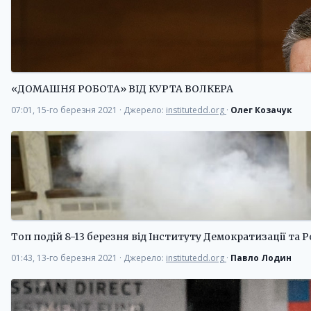
«ДОМАШНЯ РОБОТА» ВІД КУРТА ВОЛКЕРА
07:01, 15-го березня 2021
·
Джерело:
institutedd.org
·
Олег Козачук
Топ подій 8-13 березня від Інституту Демократизації та 
01:43, 13-го березня 2021
·
Джерело:
institutedd.org
·
Павло Лодин