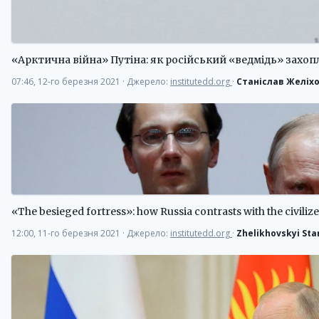
«Арктична війна» Путіна: як російський «ведмідь» захо
07:46, 12-го березня 2021
·
Джерело:
institutedd.org
·
Станіслав Желіх
«The besieged fortress»: how Russia contrasts with the civiliz
12:00, 11-го березня 2021
·
Джерело:
institutedd.org
·
Zhelikhovskyi Sta