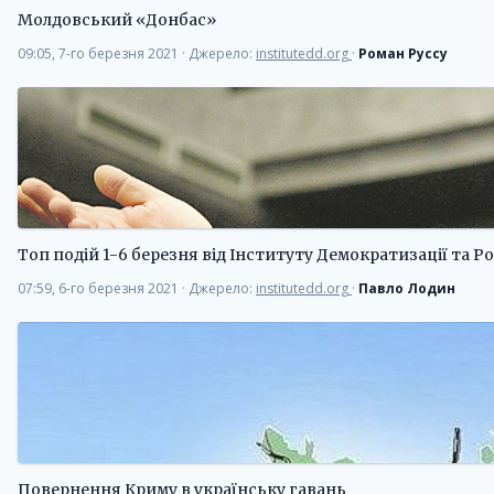
Молдовський «Донбас»
09:05, 7-го березня 2021
·
Джерело:
institutedd.org
·
Роман Руссу
Топ подій 1-6 березня від Інституту Демократизації та Р
07:59, 6-го березня 2021
·
Джерело:
institutedd.org
·
Павло Лодин
Повернення Криму в українську гавань