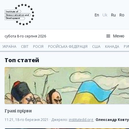
Institute of
En
Uk
Ru
Ro
Democratization and
Development
Меню
субота 8-го серпня 2026
УКРАЇНА
СВІТ
РОСІЯ
РОСІЙСЬКА ФЕДЕРАЦІЯ
США
КАНАДА
РУ
Топ статей
Грані прірви
11:21, 18-го березня 2021
·
Джерело:
institutedd.org
·
Олександр Ковт