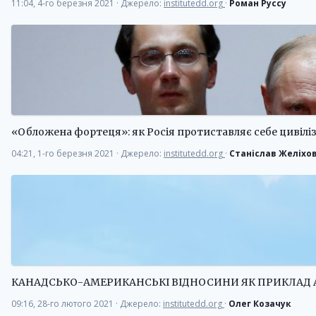
11:04, 4-го березня 2021
·
Джерело:
institutedd.org
·
Роман Руссу
«Обложена фортеця»: як Росія протиставляє себе цивілі
04:21, 1-го березня 2021
·
Джерело:
institutedd.org
·
Станіслав Желіхо
КАНАДСЬКО-АМЕРИКАНСЬКІ ВІДНОСИНИ ЯК ПРИКЛАД
09:16, 28-го лютого 2021
·
Джерело:
institutedd.org
·
Олег Козачук