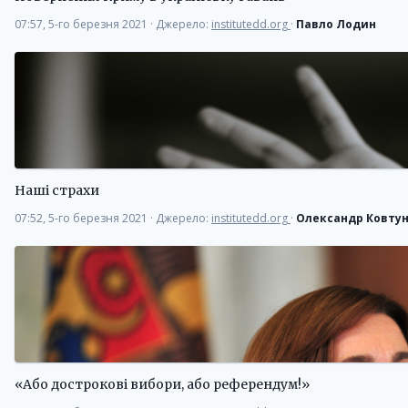
07:57, 5-го березня 2021
·
Джерело:
institutedd.org
·
Павло Лодин
Наші страхи
07:52, 5-го березня 2021
·
Джерело:
institutedd.org
·
Олександр Ковту
«Або дострокові вибори, або референдум!»