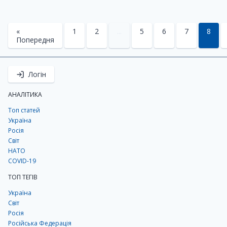
«
1
2
...
5
6
7
8
Попередня
Логін
АНАЛІТИКА
Топ статей
Україна
Росія
Світ
НАТО
COVID-19
ТОП ТЕГІВ
Україна
Світ
Росія
Російська Федерація