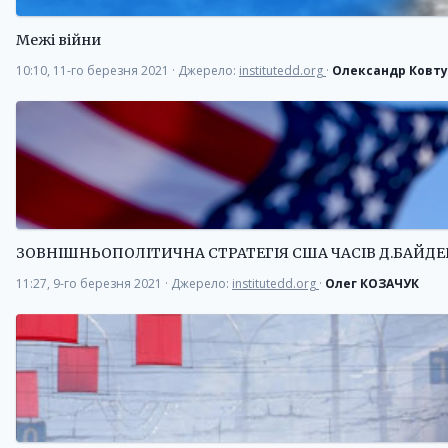
Межі війни
10:10, 11-го березня 2021
·
Джерело:
institutedd.org
·
Олександр Ковт
ЗОВНІШНЬОПОЛІТИЧНА СТРАТЕГІЯ США ЧАСІВ Д.БАЙДЕ
11:27, 9-го березня 2021
·
Джерело:
institutedd.org
·
Олег КОЗАЧУК