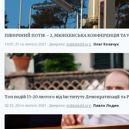
ПІВНІЧНИЙ ПОТІК – 2, МЮНХЕНСЬКА КОНФЕРЕНЦІЯ ТА
10:07, 21-го лютого 2021
·
Джерело:
institutedd.org
·
Олег Козачук
Топ подій 15-20 лютого від Інституту Демократизації та
02:33, 20-го лютого 2021
·
Джерело:
institutedd.org
·
Павло Лодин