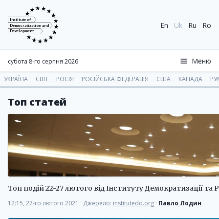
Institute of
En
Uk
Ru
Ro
Democratization and
Development
Меню
субота 8-го серпня 2026
УКРАЇНА
СВІТ
РОСІЯ
РОСІЙСЬКА ФЕДЕРАЦІЯ
США
КАНАДА
РУ
Топ статей
Топ подій 22-27 лютого від Інституту Демократизації та 
12:15, 27-го лютого 2021
·
Джерело:
institutedd.org
·
Павло Лодин