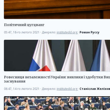
Політичний цугцванг
05:47, 18-го лютого 2021
·
Джерело:
institutedd.org
·
Роман Руссу
Ровесниця незалежності України: виклики і здобутки Ви
заснування
08:47, 14-го лютого 2021
·
Джерело:
institutedd.org
·
Станіслав Желіхо