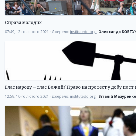
Справа молодих
07:49, 12-го лютого 2021
·
Джерело:
institutedd.org
·
Олександр КОВТУ
Глас народу – глас Божий? Право на протест у добу пост
12:59, 10-го лютого 2021
·
Джерело:
institutedd.org
·
Віталій Мазуренк