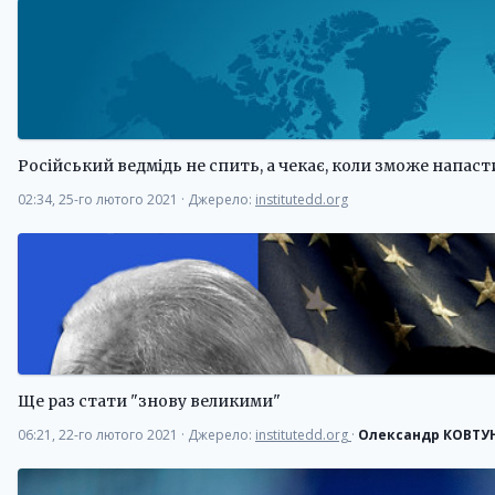
Російський ведмідь не спить, а чекає, коли зможе напасти
02:34, 25-го лютого 2021
·
Джерело:
institutedd.org
Ще раз стати "знову великими"
06:21, 22-го лютого 2021
·
Джерело:
institutedd.org
·
Олександр КОВТУ