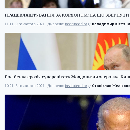
ПРАЦЕВЛАШТУВАННЯ ЗА КОРДОНОМ: НА ЩО ЗВЕРНУТИ 
11:11, 9-го лютого 2021
·
Джерело:
institutedd.org
·
Володимир Кістян
Російська ерозія суверенітету Молдови: чи загрожує Ки
10:21, 8-го лютого 2021
·
Джерело:
institutedd.org
·
Станіслав Желіхов