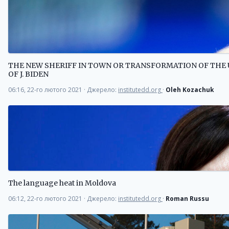
THE NEW SHERIFF IN TOWN OR TRANSFORMATION OF THE 
OF J. BIDEN
06:16, 22-го лютого 2021
·
Джерело:
institutedd.org
·
Oleh Kozachuk
The language heat in Moldova
06:12, 22-го лютого 2021
·
Джерело:
institutedd.org
·
Roman Russu