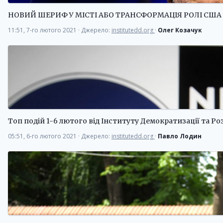
НОВИЙ ШЕРИФ У МІСТІ АБО ТРАНСФОРМАЦІЯ РОЛІ США 
11:51, 7-го лютого 2021
·
Джерело:
institutedd.org
·
Олег Козачук
Топ подій 1-6 лютого від Інституту Демократизації та Р
05:51, 6-го лютого 2021
·
Джерело:
institutedd.org
·
Павло Лодин