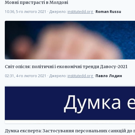
Мовні пристрасті в Молдові
10:36, 5-го лютого 2021
·
Джерело:
institutedd.org
·
Roman Russu
Світ опісля: політичні і економічні тренди Давосу-2021
02:31, 4-го лютого 2021
·
Джерело:
institutedd.org
·
Павло Лодин
Думка експерта: Застосування персональних санкцій до п