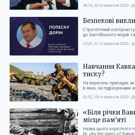
08:16, 22-го вересня 2020
·
Дж
Безпекові викли
Стратегічний контрнаступ
до Балтійського морів та
10:23, 21-го вересня 2020
·
Дж
Навчання Кавказ
тиску?
На вересень припадає ак
в яких, за підрахунками а
02:52, 19-го вересня 2020
·
Дж
«Біля річки Вав
місце пам’яті
Назва цього короткого п
М. «By the rivers of Baby