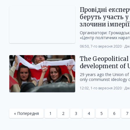
Провідні експер
беруть участь 
злочини імперії
Організатори: Громадська
«Центр політичних нарати
06:50, 7-го вересня 2020
·
Дж
The Geopolitical 
development of 
29 years ago the Union of 
only communist ideology co
12:02, 1-го вересня 2020
·
Дж
« Попередня
1
2
3
4
5
6
7