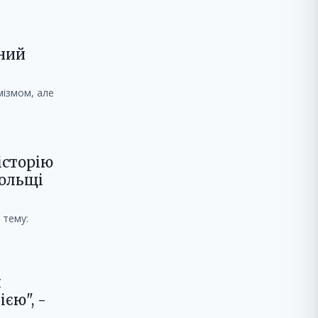
чний
мізмом, але
історію
Польщі
 тему:
я
єю", -