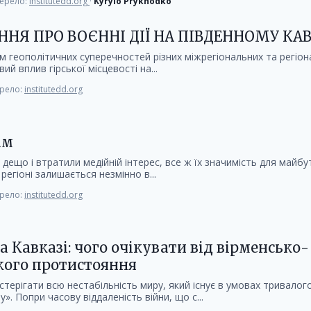
ерело:
institutedd.org
·
Kyrylo Prykhodko
ННЯ ПРО ВОЄННІ ДІЇ НА ПІВДЕННОМУ КАВ
м геополітичних суперечностей різних міжрегіональних та регіо
вий вплив гірської місцевості на...
рело:
institutedd.org
ам
 дещо і втратили медійній інтерес, все ж їх значимість для майбу
 регіоні залишається незмінно в...
рело:
institutedd.org
а Кавказі: чого очікувати від вірменсько-
ого протистояння
терігати всю нестабільність миру, який існує в умовах тривалог
. Попри часову віддаленість війни, що с...