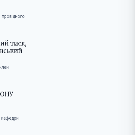
, провідного
ий тиск,
унський
 член
ІОНУ
а кафедри