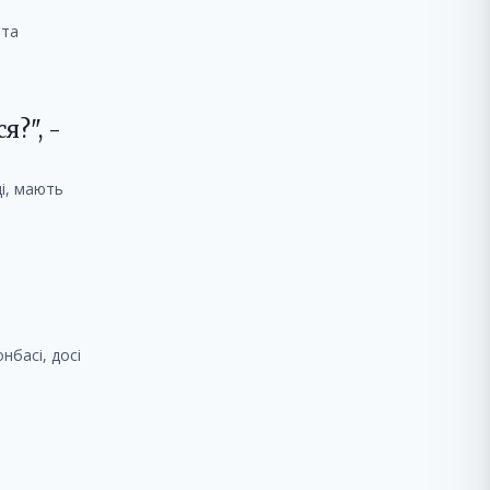
 та
я?", -
ці, мають
нбасі, досі