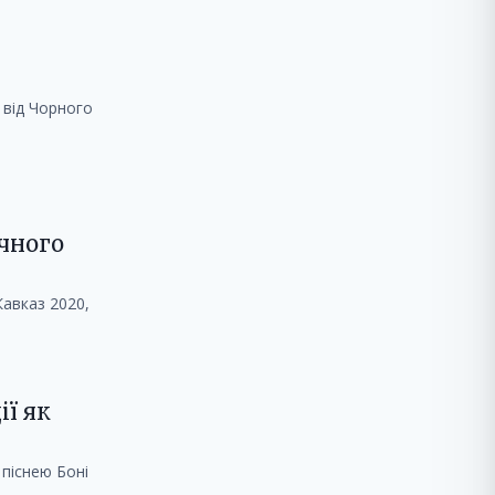
 від Чорного
ичного
авказ 2020,
ії як
піснею Боні