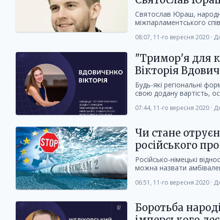
Святослав Юраш, народни
міжпарламентського спів
08:07, 11-го вересня 2020
·
Дж
"Тримор'я для к
Вікторія Вдови
Будь-які регіональні фор
свою додану вартість, ос
07:44, 11-го вересня 2020
·
Дж
Чи стане отрує
російського про
Російсько-німецькі відно
можна назвати амбівале
06:51, 11-го вересня 2020
·
Дж
Боротьба народ
імперського де