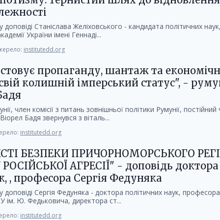
алежності
 доповіді Станіслава Желіховського - кандидата політичних наук
демії України імені Геннаді...
ерело:
institutedd.org
стовує пропаганду, шантаж та економічн
свій колишній імперський статус", - рум
Бадя
ії, член комісії з питань зовнішньої політики Румунії, постійний
 Віорел Бадя звернувся з віталь...
ерело:
institutedd.org
КСТІ БЕЗПЕКИ ПРИЧОРНОМОРСЬКОГО РЕГ
РОСІЙСЬКОЇ АГРЕСІЇ" - доповідь доктора
, , професора Сергія Федуняка
 доповіді Сергія Федуняка - доктора політичних наук, професор
 ім. Ю. Федьковича, директора ст...
ерело:
institutedd.org