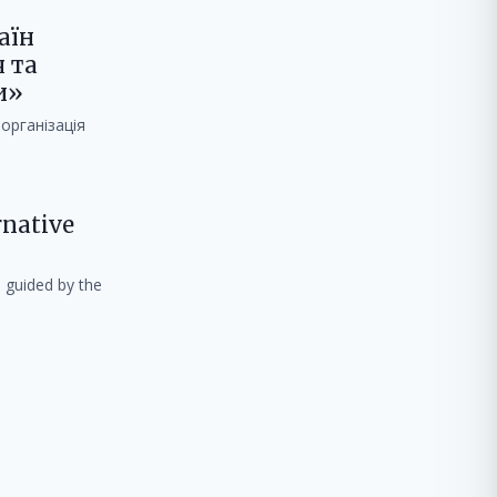
аїн
 та
и»
організація
rnative
e guided by the