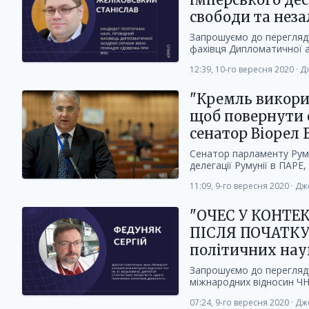
свободи та нез
Запрошуємо до перегляду
фахівця Дипломатичної ака
12:39, 10-го вересня 2020
·
Дж
"Кремль викори
щоб повернути 
сенатор Віорел 
Сенатор парламенту Румун
делегації Румунії в ПАРЕ,
11:09, 9-го вересня 2020
·
Дж
"ОЧЕС У КОНТЕ
ПІСЛЯ ПОЧАТКУ 
політичних наук
Запрошуємо до перегляду
міжнародних відносин ЧНУ
07:24, 9-го вересня 2020
·
Дж