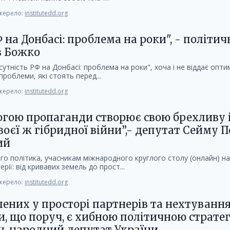
ерело:
institutedd.org
 на Донбасі: проблема на роки", - політи
в Божко
сутність РФ на Донбасі: проблема на роки", хоча і не віддає опти
роблеми, які стоять перед...
ерело:
institutedd.org
могою пропаганди створює свою брехливу 
воєї ж гібридної війни”,- депутат Сейму 
ий
го політика, учасникам міжнародного круглого столу (онлайн) на
рії: від кривавих земель до прост...
ерело:
institutedd.org
лених у просторі партнерів та нехтуванн
и, що поруч, є хибною політичною стратегі
, народний депутат України