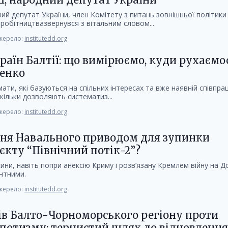
й депутат України, член Комітету з питань зовнішньої політики
робітництвазвернувся з вітальним словом...
ерело:
institutedd.org
раїн Балтії: що вимірюємо, куди рухаємос
ченко
мати, які базуються на спільних інтересах та вже наявній співпра
кільки дозволяють систематиз...
ерело:
institutedd.org
ння Навального приводом для зупинки
єкту “Північний потік-2”?
сини, навіть попри анексію Криму і розв’язану Кремлем війну на До
нтними.
ерело:
institutedd.org
ів Балто-Чорноморського регіону проти
спотизму: тернистий шлях до відновлення