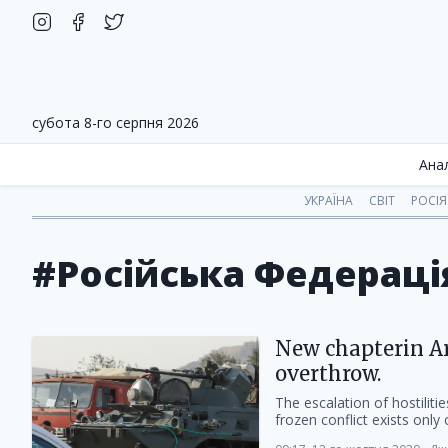
субота 8-го серпня 2026
Ана
УКРАЇНА
СВІТ
РОСІЯ
#Російська Федераці
New chapterin Ar
overthrow.
The escalation of hostiliti
frozen conflict exists only 