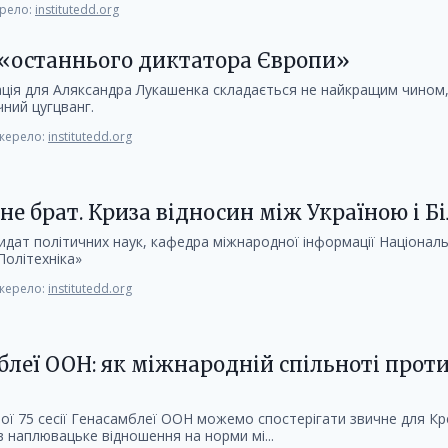
рело:
institutedd.org
 «останнього диктатора Європи»
ція для Аляксандра Лукашенка складається не найкращим чином
чний цугцванг.
ерело:
institutedd.org
 не брат. Криза відносин між Україною і Б
ат політичних наук, кафедра міжнародної інформації Націонал
Політехніка»
ерело:
institutedd.org
мблеї ООН: як міжнародній спільноті прот
ої 75 сесії Генасамблеї ООН можемо спостерігати звичне для Кр
в наплювацьке відношення на норми мі...