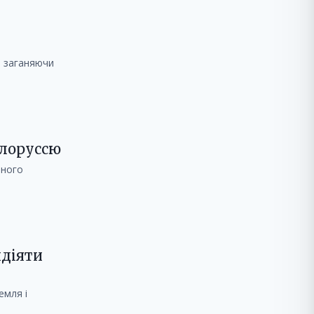
, заганяючи
ілоруссю
ьного
идіяти
емля і