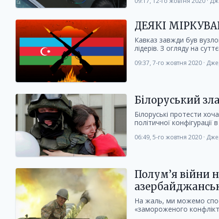
09:17, 12-го жовтня 2020
·
Дж
ДЕЯКІ МІРКУВА
Кавказ завжди був вузло
лідерів. З огляду на суттє
09:37, 7-го жовтня 2020
·
Дже
Білоруський зл
Білоруські протести хоча
політичної конфігурації в
06:49, 5-го жовтня 2020
·
Дже
Полум’я війни н
азербайджанськ
На жаль, ми можемо спос
«замороженого конфлікту»