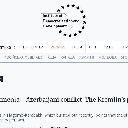
Institute of
Democratization and
Development
літика →
ТОП СТАТЕЙ
УКРАЇНА
РОСІЯ
СВІТ
НАТО
COV
РОСІЙСЬКА ФЕДЕРАЦІЯ
США
КАНАДА
РУМУНІЯ
МОЛДОВА
УГ
я
menia - Azerbaijani conflict: The Kremlin’s
es in Nagorno-Karabakh, which bursted out recently, points that the st
on paper, whi...