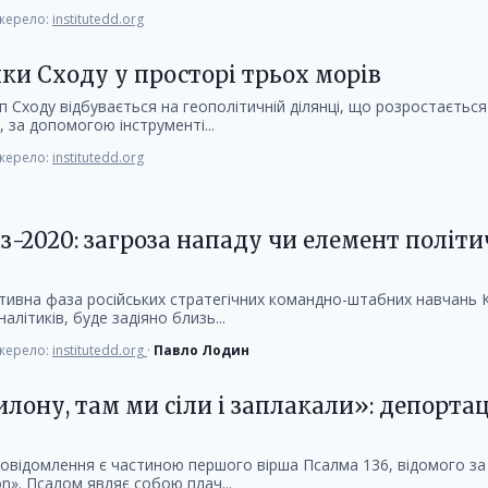
ерело:
institutedd.org
ки Сходу у просторі трьох морів
 Сходу відбувається на геополітичній ділянці, що розростається
, за допомогою інструменті...
ерело:
institutedd.org
-2020: загроза нападу чи елемент політ
тивна фаза російських стратегічних командно-штабних навчань К
налітиків, буде задіяно близь...
ерело:
institutedd.org
·
Павло Лодин
илону, там ми сіли і заплакали»: депортац
овідомлення є частиною першого вірша Псалма 136, відомого за 
lon». Псалом являє собою плач...