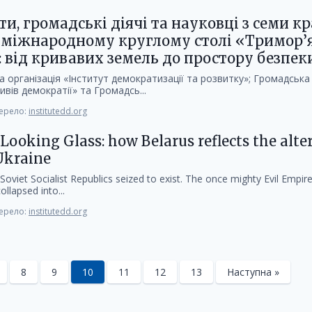
ти, громадські діячі та науковці з семи кр
у міжнародному круглому столі «Тримор’я
: від кривавих земель до простору безпек
 організація «Інститут демократизації та розвитку»; Громадська 
вів демократії» та Громадсь...
ерело:
institutedd.org
Looking Glass: how Belarus reflects the alte
Ukraine
Soviet Socialist Republics seized to exist. The once mighty Evil Empir
llapsed into...
ерело:
institutedd.org
8
9
10
11
12
13
Наступна »