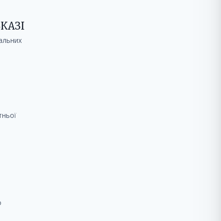
КАЗІ
нальних
тньої
о