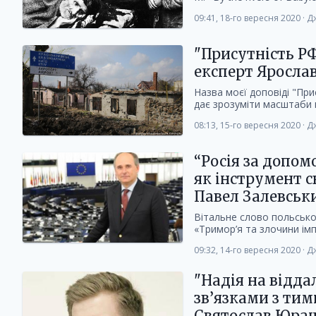
09:41, 18-го вересня 2020
·
Дж
"Присутність РФ
експерт Яросла
Назва моєї доповіді "При
дає зрозуміти масштаби п
08:13, 15-го вересня 2020
·
Дж
“Росія за допо
як інструмент с
Павел Залевськ
Вітальне слово польсько
«Тримор’я та злочини імпе
09:32, 14-го вересня 2020
·
Дж
"Надія на відда
зв’язками з тим
Святослав Юраш