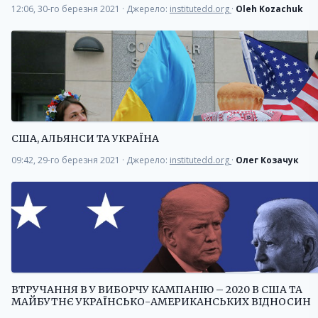
12:06, 30-го березня 2021
·
Джерело:
institutedd.org
·
Oleh Kozachuk
США, АЛЬЯНСИ ТА УКРАЇНА
09:42, 29-го березня 2021
·
Джерело:
institutedd.org
·
Олег Козачук
ВТРУЧАННЯ В У ВИБОРЧУ КАМПАНІЮ – 2020 В США ТА
МАЙБУТНЄ УКРАЇНСЬКО-АМЕРИКАНСЬКИХ ВІДНОСИН