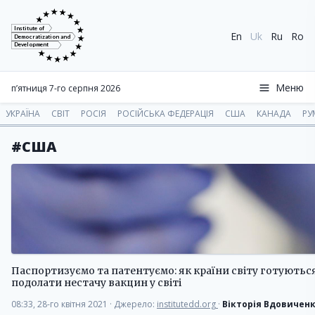
Institute of
En
Uk
Ru
Ro
Democratization and
Development
Меню
п’ятниця 7-го серпня 2026
УКРАЇНА
СВІТ
РОСІЯ
РОСІЙСЬКА ФЕДЕРАЦІЯ
США
КАНАДА
РУ
#США
Паспортизуємо та патентуємо: як країни світу готуютьс
подолати нестачу вакцин у світі
08:33, 28-го квітня 2021
·
Джерело:
institutedd.org
·
Вікторія Вдовичен