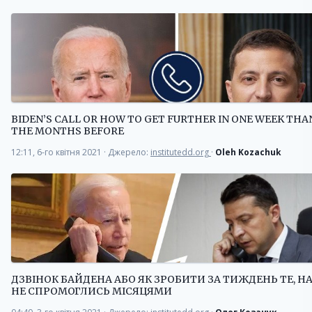
BIDEN’S CALL OR HOW TO GET FURTHER IN ONE WEEK THAN
THE MONTHS BEFORE
12:11, 6-го квітня 2021
·
Джерело:
institutedd.org
·
Oleh Kozachuk
ДЗВІНОК БАЙДЕНА АБО ЯК ЗРОБИТИ ЗА ТИЖДЕНЬ ТЕ, Н
НЕ СПРОМОГЛИСЬ МІСЯЦЯМИ