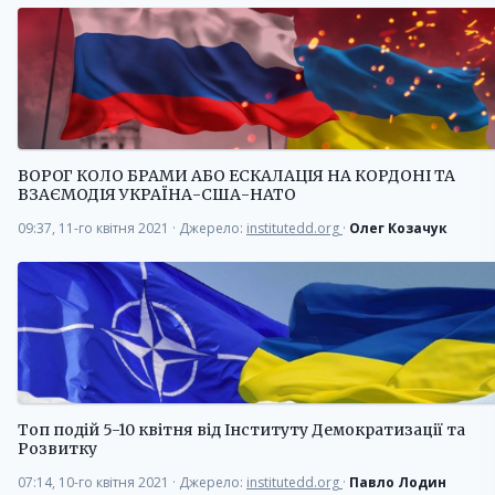
ВОРОГ КОЛО БРАМИ АБО ЕСКАЛАЦІЯ НА КОРДОНІ ТА
ВЗАЄМОДІЯ УКРАЇНА-США-НАТО
09:37, 11-го квітня 2021
·
Джерело:
institutedd.org
·
Олег Козачук
Топ подій 5-10 квітня від Інституту Демократизації та
Розвитку
07:14, 10-го квітня 2021
·
Джерело:
institutedd.org
·
Павло Лодин