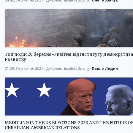
04:40, 3-го квітня 2021
·
Джерело:
institutedd.org
·
Олег Козачук
Топ подій 29 березня-3 квітня від Інституту Демократиза
Розвитку
01:09, 3-го квітня 2021
·
Джерело:
institutedd.org
·
Павло Лодин
MEDDLING IN THE US ELECTIONS-2020 AND THE FUTURE O
UKRAINIAN-AMERICAN RELATIONS