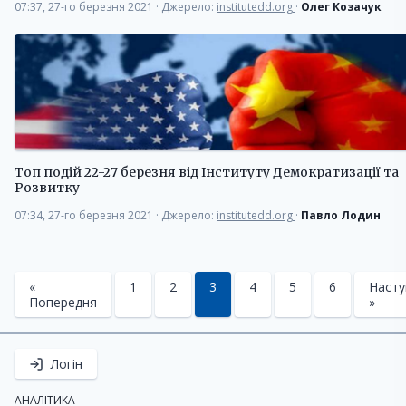
07:37, 27-го березня 2021
·
Джерело:
institutedd.org
·
Олег Козачук
Топ подій 22-27 березня від Інституту Демократизації та
Розвитку
07:34, 27-го березня 2021
·
Джерело:
institutedd.org
·
Павло Лодин
«
1
2
3
4
5
6
Насту
Попередня
»
Логін
АНАЛІТИКА