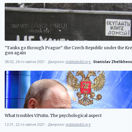
“Tanks go through Prague”: the Czech Republic under the Kre
gun again
08:02, 26-го квітня 2021
·
Джерело:
institutedd.org
·
Stanislav Zhelikhovs
What troubles V.Putin. The psychological aspect
12:31, 22-го квітня 2021
·
Джерело:
institutedd.org