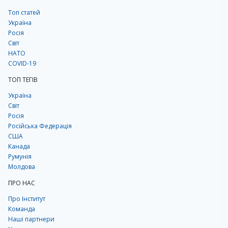
Топ статей
Україна
Росія
Світ
НАТО
COVID-19
ТОП ТЕГІВ
Україна
Світ
Росія
Російська Федерація
США
Канада
Румунія
Молдова
ПРО НАС
Про Інститут
Команда
Наші партнери