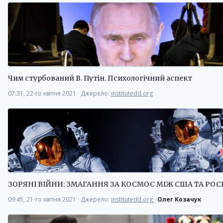
Чим стурбований В. Путін. Психологічний аспект
07:31, 22-го квітня 2021
·
Джерело:
institutedd.org
ЗОРЯНІ ВІЙНИ: ЗМАГАННЯ ЗА КОСМОС МІЖ США ТА РОС
09:45, 21-го квітня 2021
·
Джерело:
institutedd.org
·
Олег Козачук