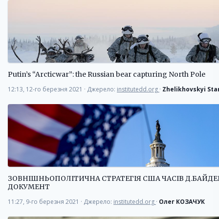
Putin’s “Arcticwar”: the Russian bear capturing North Pole
12:13, 12-го березня 2021
·
Джерело:
institutedd.org
·
Zhelikhovskyi Sta
ЗОВНІШНЬОПОЛІТИЧНА СТРАТЕГІЯ США ЧАСІВ Д.БАЙДЕ
ДОКУМЕНТ
11:27, 9-го березня 2021
·
Джерело:
institutedd.org
·
Олег КОЗАЧУК