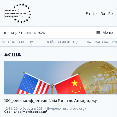
Institute of
En
Uk
Ru
Ro
Democratization and
Development
Меню
п’ятниця 7-го серпня 2026
УКРАЇНА
СВІТ
РОСІЯ
РОСІЙСЬКА ФЕДЕРАЦІЯ
США
КАНАДА
РУ
#США
100 років конфронтації: від Риги до Анкориджу
12:31, 26-го березня 2021
·
Джерело:
institutedd.org
·
Станіслав Желіховський