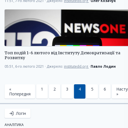
11:51, 7-го лютого 2021
·
Джерело:
institutedd.org
·
Олег Козачук
Топ подій 1-6 лютого від Інституту Демократизації та
Розвитку
05:51, 6-го лютого 2021
·
Джерело:
institutedd.org
·
Павло Лодин
«
1
2
3
4
5
6
Насту
Попередня
»
Логін
АНАЛІТИКА