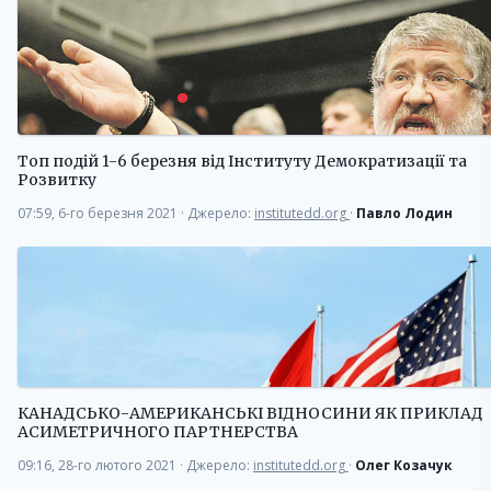
Топ подій 1-6 березня від Інституту Демократизації та
Розвитку
07:59, 6-го березня 2021
·
Джерело:
institutedd.org
·
Павло Лодин
КАНАДСЬКО-АМЕРИКАНСЬКІ ВІДНОСИНИ ЯК ПРИКЛАД
АСИМЕТРИЧНОГО ПАРТНЕРСТВА
09:16, 28-го лютого 2021
·
Джерело:
institutedd.org
·
Олег Козачук