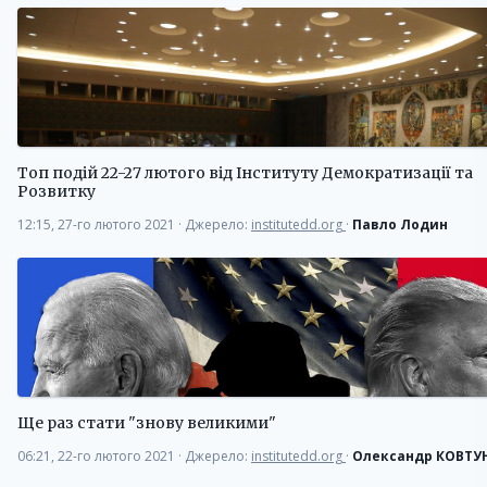
Топ подій 22-27 лютого від Інституту Демократизації та
Розвитку
12:15, 27-го лютого 2021
·
Джерело:
institutedd.org
·
Павло Лодин
Ще раз стати "знову великими"
06:21, 22-го лютого 2021
·
Джерело:
institutedd.org
·
Олександр КОВТУ