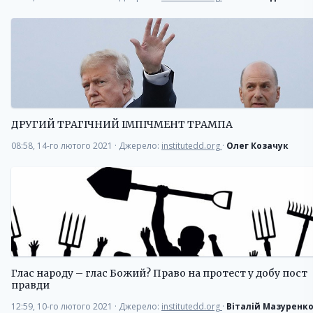
ДРУГИЙ ТРАГІЧНИЙ ІМПІЧМЕНТ ТРАМПА
08:58, 14-го лютого 2021
·
Джерело:
institutedd.org
·
Олег Козачук
Глас народу – глас Божий? Право на протест у добу пост
правди
12:59, 10-го лютого 2021
·
Джерело:
institutedd.org
·
Віталій Мазуренк