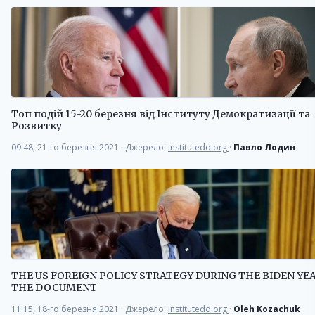
Топ подій 15-20 березня від Інституту Демократизації та
Розвитку
09:48, 21-го березня 2021
·
Джерело:
institutedd.org
·
Павло Лодин
THE US FOREIGN POLICY STRATEGY DURING THE BIDEN YEA
THE DOCUMENT
11:15, 18-го березня 2021
·
Джерело:
institutedd.org
·
Oleh Kozachuk