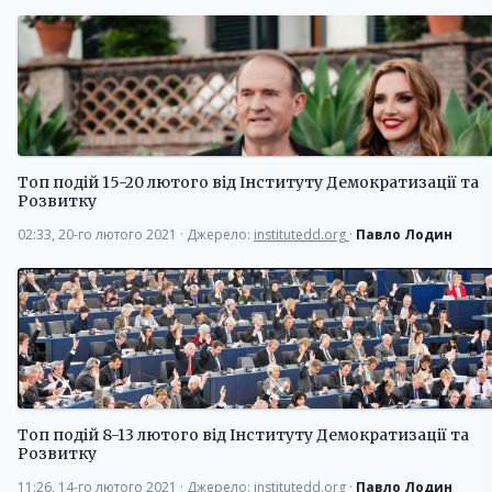
Топ подій 15-20 лютого від Інституту Демократизації та
Розвитку
02:33, 20-го лютого 2021
·
Джерело:
institutedd.org
·
Павло Лодин
Топ подій 8-13 лютого від Інституту Демократизації та
Розвитку
11:26, 14-го лютого 2021
·
Джерело:
institutedd.org
·
Павло Лодин