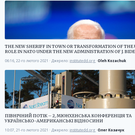
THE NEW SHERIFF IN TOWN OR TRANSFORMATION OF THE 
ROLE IN NATO UNDER THE NEW ADMINISTRATION OF J. BID
06:16, 22-го лютого 2021
·
Джерело:
institutedd.org
·
Oleh Kozachuk
ПІВНІЧНИЙ ПОТІК – 2, МЮНХЕНСЬКА КОНФЕРЕНЦІЯ ТА
УКРАЇНСЬКО-АМЕРИКАНСЬКІ ВІДНОСИНИ
10:07, 21-го лютого 2021
·
Джерело:
institutedd.org
·
Олег Козачук