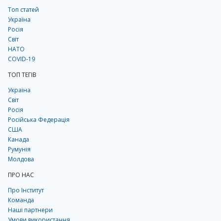
Топ статей
Україна
Росія
Світ
НАТО
COVID-19
ТОП ТЕГІВ
Україна
Світ
Росія
Російська Федерація
США
Канада
Румунія
Молдова
ПРО НАС
Про Інститут
Команда
Наші партнери
Умови використання