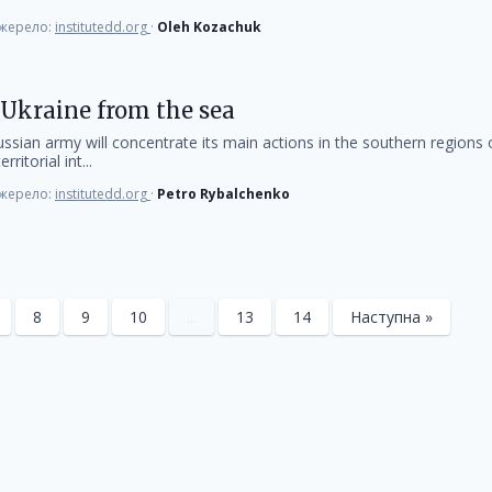
жерело:
institutedd.org
·
Oleh Kozachuk
 Ukraine from the sea
ssian army will concentrate its main actions in the southern regions 
rritorial int...
жерело:
institutedd.org
·
Petro Rybalchenko
8
9
10
...
13
14
Наступна »