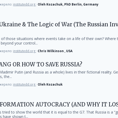
жерело:
institutedd.org
·
Oleh Kozachuk, PhD Berlin, Germany
Ukraine & The Logic of War (The Russian Inv
of those situations where events take on a life of their own? Where t
beyond your control...
жерело:
institutedd.org
·
Chris Wilkinson , USA
ANG OR HOW TO SAVE RUSSIA?
Vladimir Putin (and Russia as a whole) lives in their fictional reality. 
, the...
жерело:
institutedd.org
·
Oleh Kozachuk
INFORMATION AUTOCRACY (AND WHY IT LOS
tried to show the world that it is equal to the G7. That Russia is a “
s have shown t...