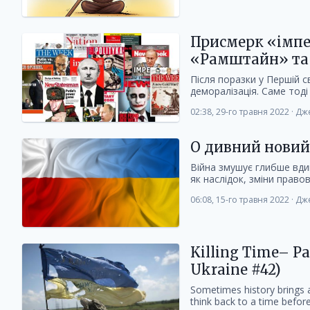
Присмерк «імпер
«Рамштайн» та
Після поразки у Першій с
деморалізація. Саме тоді з
02:38, 29-го травня 2022
·
Дже
О дивний новий с
Війна змушує глибше вдив
як наслідок, зміни правово
06:08, 15-го травня 2022
·
Дже
Killing Time– Pa
Ukraine #42)
Sometimes history brings a
think back to a time before