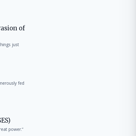
asion of
hings just
Generously fed
ES)
great power.”