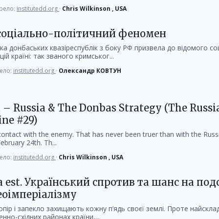
рело:
institutedd.org
·
Chris Wilkinson , USA
 соціально-політичний феномен
ка донбаських квазіреспублік з боку РФ призвела до відомого со
й країні: так званого кримськог...
ело:
institutedd.org
·
Олександр КОВТУН
t – Russia & The Donbas Strategy (The Russi
ine #29)
 contact with the enemy. That has never been truer than with the Russ
ebruary 24th. Th...
ело:
institutedd.org
·
Chris Wilkinson , USA
a est. Український спротив та шанс на по
еоімперіалізму
опір і запекло захищають кожну п’ядь своєї землі. Проте найскла
енно-східних районах країни,...