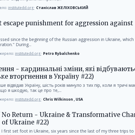
ело:
institutedd.org
·
Станіслав ЖЕЛІХОВСЬКИЙ
t escape punishment for aggression against
sed since the beginning of the Russian aggression in Ukraine, which
ration." During...
жерело:
institutedd.org
·
Petro Rybalchenko
ння - кардинальні зміни, які відбувають
ьке вторгнення в Україну #22)
ше відвідав Україну, шість років минуло з тих пір, коли я тричі м
що я шкодую, так це про те,...
жерело:
institutedd.org
·
Chris Wilkinson , USA
f No Return - Ukraine & Transformative Ch
 of Ukraine #22)
I first set foot in Ukraine, six years since the last of my three trips to