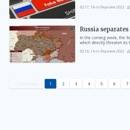
02:17, 16-го березня 2022
·
Д
Russia separates
In the coming week, the Ru
which directly threaten its te
02:16, 14-го березня 2022
·
Д
« Попередня
1
2
3
4
5
6
7