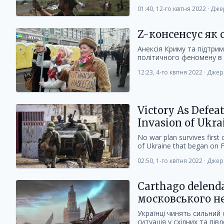
01:40, 12-го квітня 2022
·
Дже
Z-консенсус як
Анексія Криму та підтрим
політичного феномену в ці
12:23, 4-го квітня 2022
·
Джер
Victory As Defea
Invasion of Ukra
No war plan survives first
of Ukraine that began on F
02:50, 1-го квітня 2022
·
Джер
Carthago delend
московського н
Українці чинять сильний 
ситуація у східних та півд