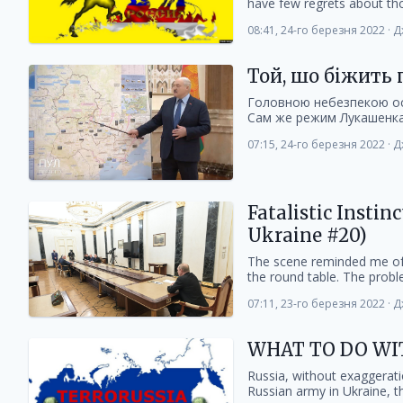
have few regrets about thos
08:41, 24-го березня 2022
·
Д
Той, шо біжить 
Головною небезпекою ост
Сам же режим Лукашенка п
07:15, 24-го березня 2022
·
Д
Fatalistic Instin
Ukraine #20)
The scene reminded me of 
the round table. The probl
07:11, 23-го березня 2022
·
Д
WHAT TO DO WIT
Russia, without exaggerati
Russian army in Ukraine, t