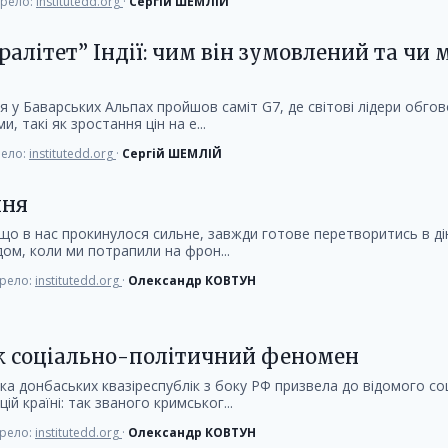
рело:
institutedd.org
·
Сергій ШЕМЛІЙ
алітет” Індії: чим він зумовлений та чи
ня у Баварських Альпах пройшов саміт G7, де світові лідери обг
, такі як зростання цін на е...
ело:
institutedd.org
·
Сергій ШЕМЛІЙ
ння
 що в нас прокинулося сильне, завжди готове перетворитись в д
одом, коли ми потрапили на фрон...
рело:
institutedd.org
·
Олександр КОВТУН
як соціально-політичний феномен
ка донбаських квазіреспублік з боку РФ призвела до відомого со
й країні: так званого кримськог...
рело:
institutedd.org
·
Олександр КОВТУН