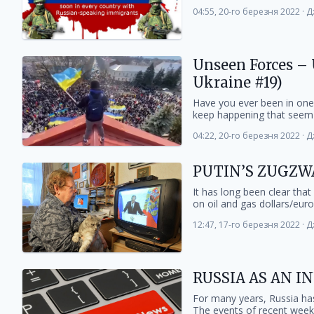
04:55, 20-го березня 2022
·
Д
Unseen Forces – 
Ukraine #19)
Have you ever been in one 
keep happening that seem 
04:22, 20-го березня 2022
·
Д
PUTIN’S ZUGZW
It has long been clear that 
on oil and gas dollars/euros
12:47, 17-го березня 2022
·
Д
RUSSIA AS AN 
For many years, Russia has 
The events of recent week