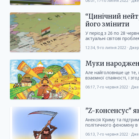
08:01, 17-го липня 2022
·
Дже
“Цинічний нейтр
його змінити
У період з 26 по 28 черв
актуальні світові проблеми
12:34, 9-го липня 2022
·
Джер
Муки народже
Але найголовніше це те,
взаємної спаяності, і зг
06:17, 7-го червня 2022
·
Дже
"Z-консенсус" 
Анексія Криму та підтрим
політичного феномену в ці
06:13, 7-го червня 2022
·
Дже