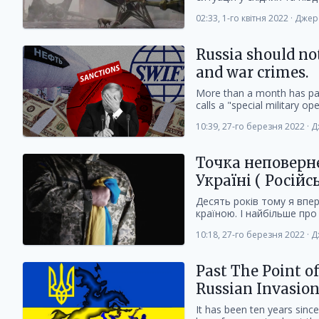
02:33, 1-го квітня 2022
·
Джер
Russia should no
and war crimes.
More than a month has pas
calls a "special military ope
10:39, 27-го березня 2022
·
Д
Точка неповерне
Україні ( Російс
Десять років тому я впер
країною. І найбільше про 
10:18, 27-го березня 2022
·
Д
Past The Point o
Russian Invasion
It has been ten years since 