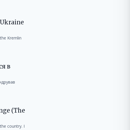
 Ukraine
 the Kremlin
ся в
андрував
ange (The
 the country. I