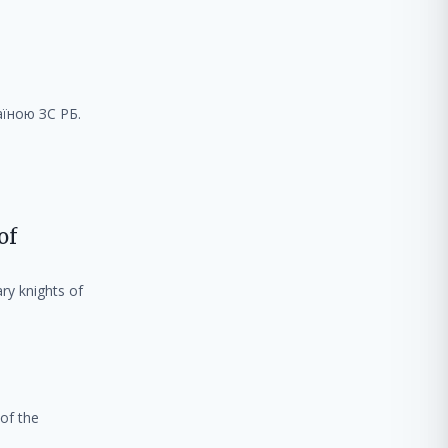
аїною ЗС РБ.
of
ry knights of
 of the