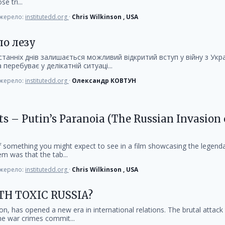
e tri...
жерело:
institutedd.org
·
Chris Wilkinson , USA
по лезу
анніх днів залишається можливий відкритий вступ у війну з Укр
еребуває у делікатній ситуаці...
жерело:
institutedd.org
·
Олександр КОВТУН
cts – Putin’s Paranoia (The Russian Invasion 
something you might expect to see in a film showcasing the legenda
em was that the tab...
жерело:
institutedd.org
·
Chris Wilkinson , USA
H TOXIC RUSSIA?
on, has opened a new era in international relations. The brutal attack
he war crimes commit...