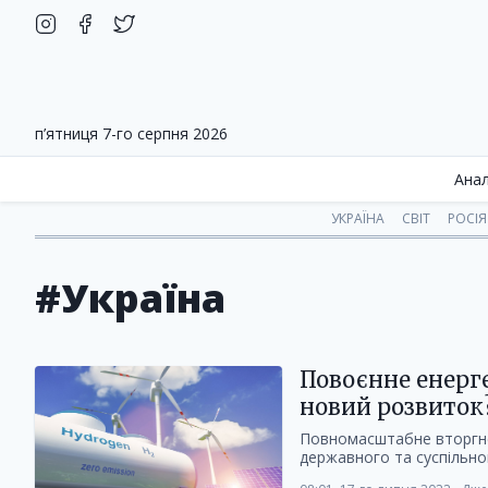
п’ятниця 7-го серпня 2026
Анал
УКРАЇНА
СВІТ
РОСІЯ
#Україна
Повоєнне енерге
новий розвиток
Повномасштабне вторгне
державного та суспільног