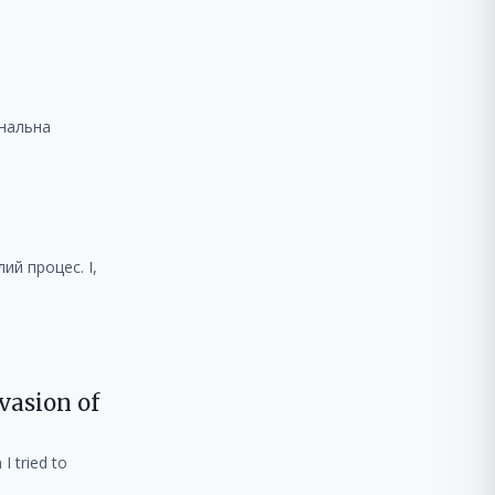
ональна
ий процес. І,
vasion of
I tried to