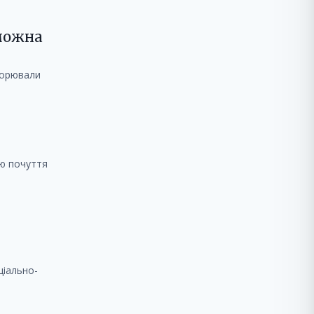
 можна
оворювали
ію почуття
ціально-