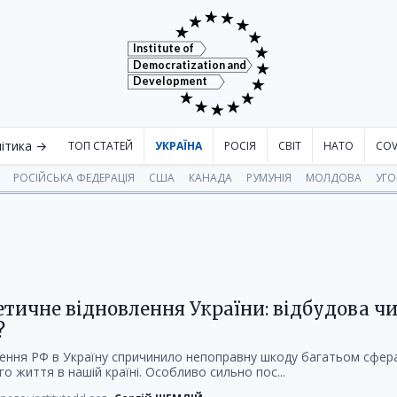
Institute of
Democratization and
Development
ітика →
ТОП СТАТЕЙ
УКРАЇНА
РОСІЯ
СВІТ
НАТО
COV
РОСІЙСЬКА ФЕДЕРАЦІЯ
США
КАНАДА
РУМУНІЯ
МОЛДОВА
УГ
тичне відновлення України: відбудова чи
?
ння РФ в Україну спричинило непоправну шкоду багатьом сфер
о життя в нашій країні. Особливо сильно пос...