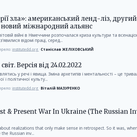
ії зла»: американський ленд-ліз, другий
 новий міжнародний альянс
вітовій війні в Німеччини розпочалася криза культури та всенаці
’явилися відомі праці, серед...
рело:
institutedd.org
·
Станіслав ЖЕЛІХОВСЬКИЙ
віт. Версія від 24.02.2022
лятись у речі і явища. Зміна архетипів і ментальності – це тривал
ї і політичної культу...
рело:
institutedd.org
·
Віталій МАЗУРЕНКО
st & Present War In Ukraine (The Russian In
bout realizations that only make sense in retrospect. So it was, when 
 the Russian inv...